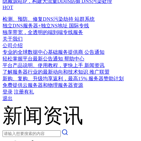
隐藏源站IP，构建大流量DDoS防御
DNS污染处理
HOT
检测、预防、修复DNS污染劫持
站群系统
独立DNS服务器+独立NS地址
国际专线
独享带宽，全透明的端到端专线服务
关于我们
公司介绍
专业的全球数据中心基础服务提供商
公告通知
轻松掌握平台最新公告通知
帮助中心
平台产品说明、使用教程，更快上手
新闻资讯
了解服务器行业的最新动向和技术知识
推广联盟
新购、复购、升级均享返利，最高15%
服务器赞助计划
免费提供云服务器和物理服务器资源
登录
注册有礼
退出
新闻资讯