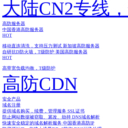
大陆CN2专线
高防服务器
中国香港高防服务器
HOT
移动直连清洗，支持压力测试
新加坡高防服务器
自研抗D防火墙，T级防护
美国高防服务器
HOT
高带宽负载均衡，T级防护
高防CDN
安全产品
域名注册
提供域名购买，续费，管理服务
SSL证书
防止网站数据被窃取、篡改、劫持
DNS域名解析
快速安全稳定的域名解析服务
中国香港高防IP