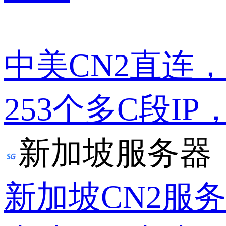
中美CN2直连
253个多C段IP
新加坡服务器
新加坡CN2服