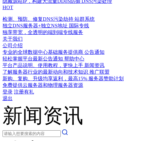
隐藏源站IP，构建大流量DDoS防御
DNS污染处理
HOT
检测、预防、修复DNS污染劫持
站群系统
独立DNS服务器+独立NS地址
国际专线
独享带宽，全透明的端到端专线服务
关于我们
公司介绍
专业的全球数据中心基础服务提供商
公告通知
轻松掌握平台最新公告通知
帮助中心
平台产品说明、使用教程，更快上手
新闻资讯
了解服务器行业的最新动向和技术知识
推广联盟
新购、复购、升级均享返利，最高15%
服务器赞助计划
免费提供云服务器和物理服务器资源
登录
注册有礼
退出
新闻资讯