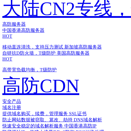
大陆CN2专线
高防服务器
中国香港高防服务器
HOT
移动直连清洗，支持压力测试
新加坡高防服务器
自研抗D防火墙，T级防护
美国高防服务器
HOT
高带宽负载均衡，T级防护
高防CDN
安全产品
域名注册
提供域名购买，续费，管理服务
SSL证书
防止网站数据被窃取、篡改、劫持
DNS域名解析
快速安全稳定的域名解析服务
中国香港高防IP