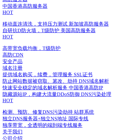
中国香港高防服务器
HOT
移动直连清洗，支持压力测试
新加坡高防服务器
自研抗D防火墙，T级防护
美国高防服务器
HOT
高带宽负载均衡，T级防护
高防CDN
安全产品
域名注册
提供域名购买，续费，管理服务
SSL证书
防止网站数据被窃取、篡改、劫持
DNS域名解析
快速安全稳定的域名解析服务
中国香港高防IP
隐藏源站IP，构建大流量DDoS防御
DNS污染处理
HOT
检测、预防、修复DNS污染劫持
站群系统
独立DNS服务器+独立NS地址
国际专线
独享带宽，全透明的端到端专线服务
关于我们
公司介绍