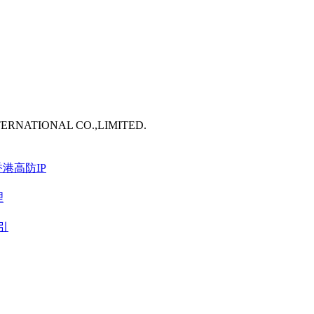
TERNATIONAL CO.,LIMITED.
港高防IP
理
引