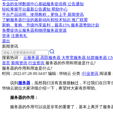
专业的全球数据中心基础服务提供商
公告通知
轻松掌握平台最新公告通知
帮助中心
平台产品说明、使用教程，更快上手
新闻资讯
了解服务器行业的最新动向和技术知识
推广联盟
新购、复购、升级均享返利，最高15%
服务器赞助计划
免费提供云服务器和物理服务器资源
登录
注册有礼
退出
新闻资讯
搜索热词：
云服务器
高防服务器
大带宽服务器
站群服务器
C
首页
新闻资讯
行业资讯
服务器的作用和用途是什么?
服务器的作用和用途是什么?
时间 : 2022-07-28 09:34:07
编辑 : 华纳云
分类 :
行业资讯
阅读量 :
说到
服务器
，虽然我们没有直接接触过，不过我们在日常
华纳云就位大家详细介绍一下，希望对大家有所帮助。
服务器的作用：
服务器的作用可以说是非常的重要了，基本上离开了服务器