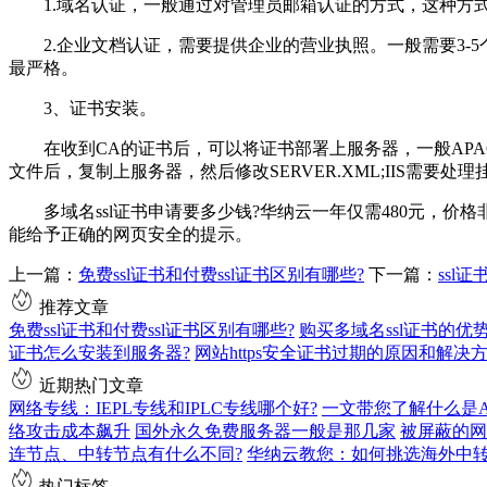
1.域名认证，一般通过对管理员邮箱认证的方式，这种方式
2.企业文档认证，需要提供企业的营业执照。一般需要3-5
最严格。
3、证书安装。
在收到CA的证书后，可以将证书部署上服务器，一般APACHE文
文件后，复制上服务器，然后修改SERVER.XML;IIS需要处
多域名ssl证书申请要多少钱?华纳云一年仅需480元，价
能给予正确的网页安全的提示。
上一篇：
免费ssl证书和付费ssl证书区别有哪些?
下一篇：
ssl
推荐文章
免费ssl证书和付费ssl证书区别有哪些?
购买多域名ssl证书的优
证书怎么安装到服务器?
网站https安全证书过期的原因和解决
近期热门文章
网络专线：IEPL专线和IPLC专线哪个好?
一文带您了解什么是AS9
络攻击成本飙升
国外永久免费服务器一般是那几家
被屏蔽的网
连节点、中转节点有什么不同?
华纳云教您：如何挑选海外中
热门标签