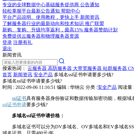
专业的全球数据中心基础服务提供商
公告通知
轻松掌握平台最新公告通知
帮助中心
平台产品说明、使用教程，更快上手
新闻资讯
了解服务器行业的最新动向和技术知识
推广联盟
新购、复购、升级均享返利，最高15%
服务器赞助计划
免费提供云服务器和物理服务器资源
登录
注册有礼
退出
新闻资讯
搜索热词：
云服务器
高防服务器
大带宽服务器
站群服务器
C
首页
新闻资讯
安全产品
多域名ssl证书申请要多少钱?
多域名ssl证书申请要多少钱?
时间 : 2022-09-06 11:16:51
编辑 : 华纳云
分类 :
安全产品
阅读量 :
ssl证书
具有服务器身份验证和数据传输加密功能，根据域
ssl证书申请
要多少钱?
多域名ssl证书申请价格：
多域名证书可以分为DV多域名、OV多域名和EV多域名SS
域名证书，只需480元/年。