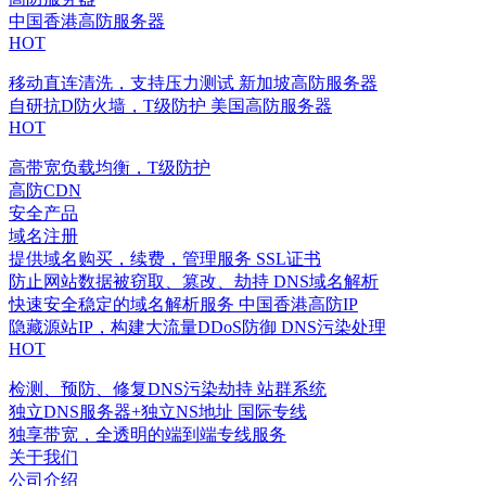
中国香港高防服务器
HOT
移动直连清洗，支持压力测试
新加坡高防服务器
自研抗D防火墙，T级防护
美国高防服务器
HOT
高带宽负载均衡，T级防护
高防CDN
安全产品
域名注册
提供域名购买，续费，管理服务
SSL证书
防止网站数据被窃取、篡改、劫持
DNS域名解析
快速安全稳定的域名解析服务
中国香港高防IP
隐藏源站IP，构建大流量DDoS防御
DNS污染处理
HOT
检测、预防、修复DNS污染劫持
站群系统
独立DNS服务器+独立NS地址
国际专线
独享带宽，全透明的端到端专线服务
关于我们
公司介绍