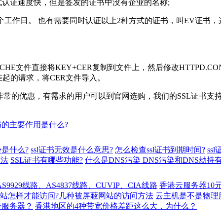
认证速度快，但是签发的证书中没有企业的名称;
个工作日。 也有需要同时认证以上2种方式的证书，叫EV证书，
件直接将KEY+CER复制到文件上，然后修改HTTPD.CONF
理挂起的请求，将CER文件导入。
格非常的优惠，有需求的用户可以到官网选购，我们的SSL证书
证书的主要作用是什么?
势是什么?
ssl证书无效是什么意思?
怎么检查ssl证书到期时间?
ss
方法
SSL证书有哪些功能?
什么是DNS污染 DNS污染和DNS劫持
929线路、AS4837线路、CUVIP、CIA线路
香港云服务器10
站怎样才能访问?几种被屏蔽网站的访问方法
云主机是不是物理
转服务器？
香港地区的4种带宽价格差距这么大，为什么？