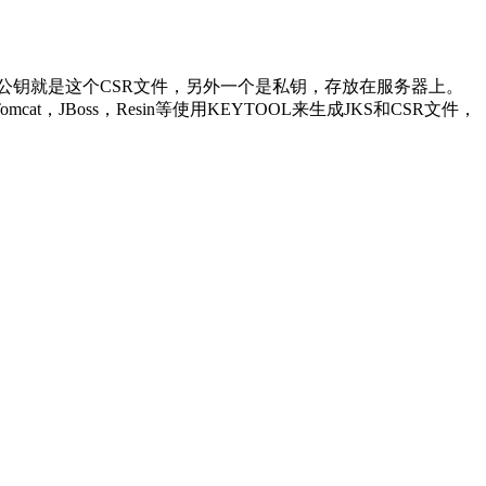
钥，一个是公钥就是这个CSR文件，另外一个是私钥，存放在服务器上。
t，JBoss，Resin等使用KEYTOOL来生成JKS和CSR文件，