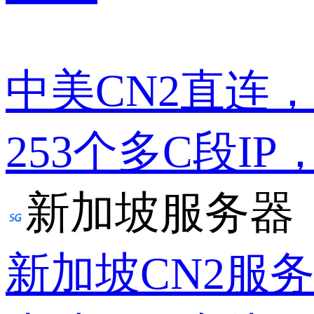
中美CN2直连
253个多C段IP
新加坡服务器
新加坡CN2服