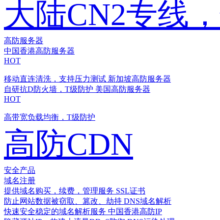
大陆CN2专线
高防服务器
中国香港高防服务器
HOT
移动直连清洗，支持压力测试
新加坡高防服务器
自研抗D防火墙，T级防护
美国高防服务器
HOT
高带宽负载均衡，T级防护
高防CDN
安全产品
域名注册
提供域名购买，续费，管理服务
SSL证书
防止网站数据被窃取、篡改、劫持
DNS域名解析
快速安全稳定的域名解析服务
中国香港高防IP