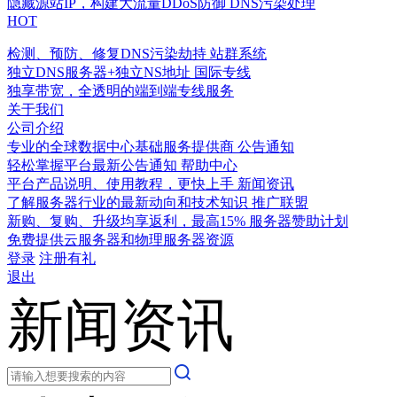
隐藏源站IP，构建大流量DDoS防御
DNS污染处理
HOT
检测、预防、修复DNS污染劫持
站群系统
独立DNS服务器+独立NS地址
国际专线
独享带宽，全透明的端到端专线服务
关于我们
公司介绍
专业的全球数据中心基础服务提供商
公告通知
轻松掌握平台最新公告通知
帮助中心
平台产品说明、使用教程，更快上手
新闻资讯
了解服务器行业的最新动向和技术知识
推广联盟
新购、复购、升级均享返利，最高15%
服务器赞助计划
免费提供云服务器和物理服务器资源
登录
注册有礼
退出
新闻资讯