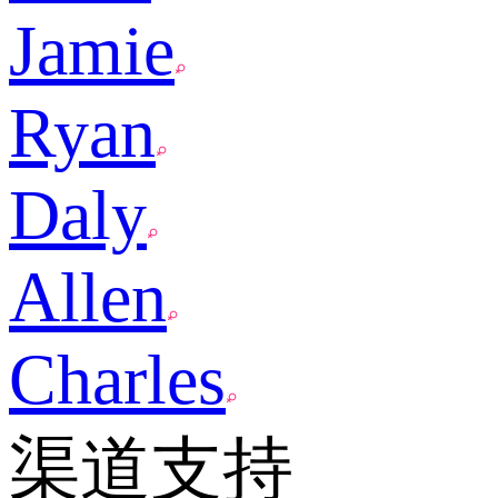
Jamie
Ryan
Daly
Allen
Charles
渠道支持