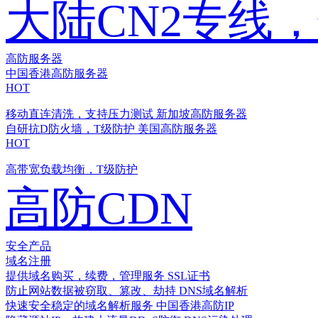
大陆CN2专线
高防服务器
中国香港高防服务器
HOT
移动直连清洗，支持压力测试
新加坡高防服务器
自研抗D防火墙，T级防护
美国高防服务器
HOT
高带宽负载均衡，T级防护
高防CDN
安全产品
域名注册
提供域名购买，续费，管理服务
SSL证书
防止网站数据被窃取、篡改、劫持
DNS域名解析
快速安全稳定的域名解析服务
中国香港高防IP