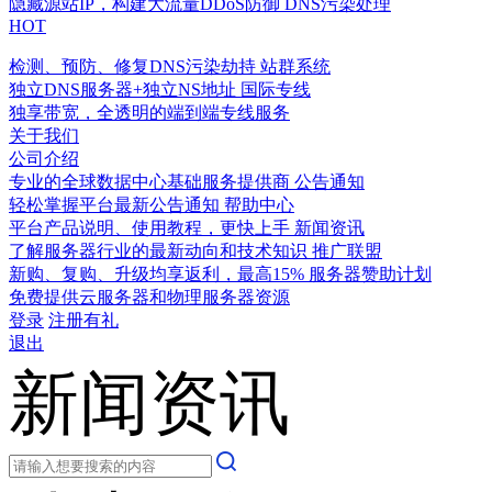
隐藏源站IP，构建大流量DDoS防御
DNS污染处理
HOT
检测、预防、修复DNS污染劫持
站群系统
独立DNS服务器+独立NS地址
国际专线
独享带宽，全透明的端到端专线服务
关于我们
公司介绍
专业的全球数据中心基础服务提供商
公告通知
轻松掌握平台最新公告通知
帮助中心
平台产品说明、使用教程，更快上手
新闻资讯
了解服务器行业的最新动向和技术知识
推广联盟
新购、复购、升级均享返利，最高15%
服务器赞助计划
免费提供云服务器和物理服务器资源
登录
注册有礼
退出
新闻资讯