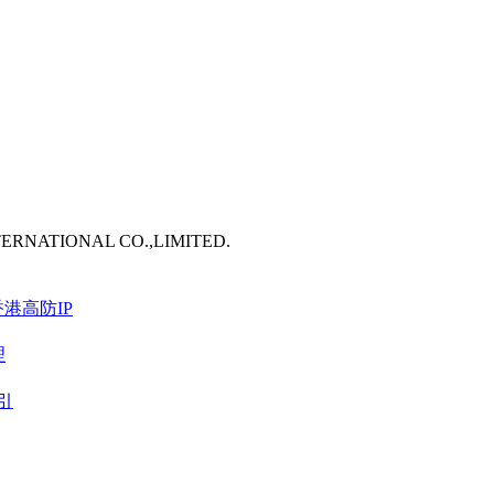
TERNATIONAL CO.,LIMITED.
港高防IP
理
引