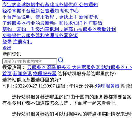
专业的全球数据中心基础服务提供商
公告通知
轻松掌握平台最新公告通知
帮助中心
平台产品说明、使用教程，更快上手
新闻资讯
了解服务器行业的最新动向和技术知识
推广联盟
新购、复购、升级均享返利，最高15%
服务器赞助计划
免费提供云服务器和物理服务器资源
登录
注册有礼
退出
新闻资讯
搜索热词：
云服务器
高防服务器
大带宽服务器
站群服务器
C
首页
新闻资讯
物理服务器
选择站群服务器选哪里的好?
选择站群服务器选哪里的好?
时间 : 2022-09-27 11:39:07
编辑 : 华纳云
分类 :
物理服务器
阅读量 
选择站群服务器选哪里的好?由于国内的服务器都需要备案，
有很多用户都不知道该怎么去选，下面就一起来看看吧。
选择站群服务器我们可以根据网站的特点和实际情况来选