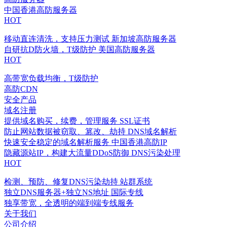
中国香港高防服务器
HOT
移动直连清洗，支持压力测试
新加坡高防服务器
自研抗D防火墙，T级防护
美国高防服务器
HOT
高带宽负载均衡，T级防护
高防CDN
安全产品
域名注册
提供域名购买，续费，管理服务
SSL证书
防止网站数据被窃取、篡改、劫持
DNS域名解析
快速安全稳定的域名解析服务
中国香港高防IP
隐藏源站IP，构建大流量DDoS防御
DNS污染处理
HOT
检测、预防、修复DNS污染劫持
站群系统
独立DNS服务器+独立NS地址
国际专线
独享带宽，全透明的端到端专线服务
关于我们
公司介绍