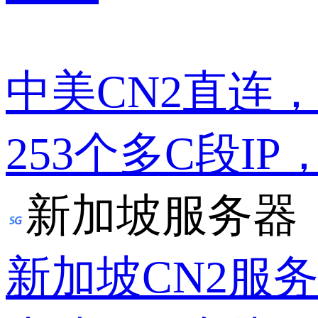
中美CN2直连
253个多C段IP
新加坡服务器
新加坡CN2服