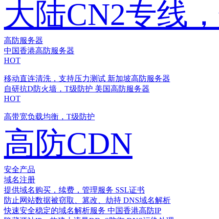
大陆CN2专线
高防服务器
中国香港高防服务器
HOT
移动直连清洗，支持压力测试
新加坡高防服务器
自研抗D防火墙，T级防护
美国高防服务器
HOT
高带宽负载均衡，T级防护
高防CDN
安全产品
域名注册
提供域名购买，续费，管理服务
SSL证书
防止网站数据被窃取、篡改、劫持
DNS域名解析
快速安全稳定的域名解析服务
中国香港高防IP