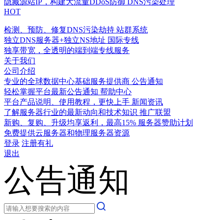
隐藏源站IP，构建大流量DDoS防御
DNS污染处理
HOT
检测、预防、修复DNS污染劫持
站群系统
独立DNS服务器+独立NS地址
国际专线
独享带宽，全透明的端到端专线服务
关于我们
公司介绍
专业的全球数据中心基础服务提供商
公告通知
轻松掌握平台最新公告通知
帮助中心
平台产品说明、使用教程，更快上手
新闻资讯
了解服务器行业的最新动向和技术知识
推广联盟
新购、复购、升级均享返利，最高15%
服务器赞助计划
免费提供云服务器和物理服务器资源
登录
注册有礼
退出
公告通知