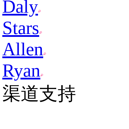
Daly
Stars
Allen
Ryan
渠道支持