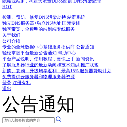
隐藏源站IP，构建大流量DDoS防御
DNS污染处理
HOT
检测、预防、修复DNS污染劫持
站群系统
独立DNS服务器+独立NS地址
国际专线
独享带宽，全透明的端到端专线服务
关于我们
公司介绍
专业的全球数据中心基础服务提供商
公告通知
轻松掌握平台最新公告通知
帮助中心
平台产品说明、使用教程，更快上手
新闻资讯
了解服务器行业的最新动向和技术知识
推广联盟
新购、复购、升级均享返利，最高15%
服务器赞助计划
免费提供云服务器和物理服务器资源
登录
注册有礼
退出
公告通知