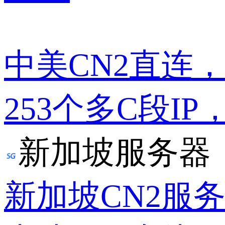
中美CN2直连
253个多C段IP
新加坡服务器
新加坡CN2服