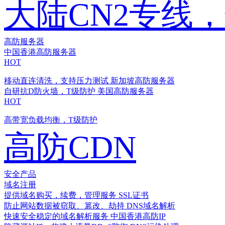
大陆CN2专线
高防服务器
中国香港高防服务器
HOT
移动直连清洗，支持压力测试
新加坡高防服务器
自研抗D防火墙，T级防护
美国高防服务器
HOT
高带宽负载均衡，T级防护
高防CDN
安全产品
域名注册
提供域名购买，续费，管理服务
SSL证书
防止网站数据被窃取、篡改、劫持
DNS域名解析
快速安全稳定的域名解析服务
中国香港高防IP