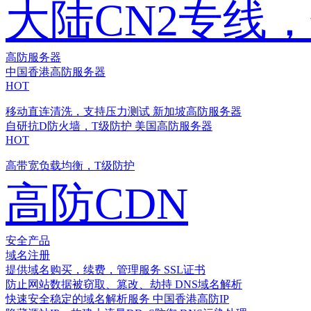
大陆CN2专线
高防服务器
中国香港高防服务器
HOT
移动直连清洗，支持压力测试
新加坡高防服务器
自研抗D防火墙，T级防护
美国高防服务器
HOT
高带宽负载均衡，T级防护
高防CDN
安全产品
域名注册
提供域名购买，续费，管理服务
SSL证书
防止网站数据被窃取、篡改、劫持
DNS域名解析
快速安全稳定的域名解析服务
中国香港高防IP