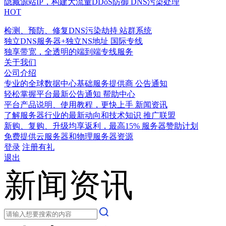
隐藏源站IP，构建大流量DDoS防御
DNS污染处理
HOT
检测、预防、修复DNS污染劫持
站群系统
独立DNS服务器+独立NS地址
国际专线
独享带宽，全透明的端到端专线服务
关于我们
公司介绍
专业的全球数据中心基础服务提供商
公告通知
轻松掌握平台最新公告通知
帮助中心
平台产品说明、使用教程，更快上手
新闻资讯
了解服务器行业的最新动向和技术知识
推广联盟
新购、复购、升级均享返利，最高15%
服务器赞助计划
免费提供云服务器和物理服务器资源
登录
注册有礼
退出
新闻资讯