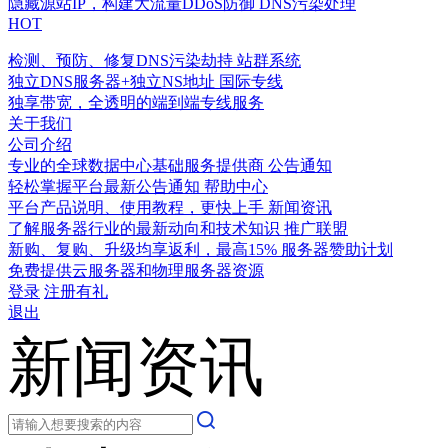
隐藏源站IP，构建大流量DDoS防御
DNS污染处理
HOT
检测、预防、修复DNS污染劫持
站群系统
独立DNS服务器+独立NS地址
国际专线
独享带宽，全透明的端到端专线服务
关于我们
公司介绍
专业的全球数据中心基础服务提供商
公告通知
轻松掌握平台最新公告通知
帮助中心
平台产品说明、使用教程，更快上手
新闻资讯
了解服务器行业的最新动向和技术知识
推广联盟
新购、复购、升级均享返利，最高15%
服务器赞助计划
免费提供云服务器和物理服务器资源
登录
注册有礼
退出
新闻资讯