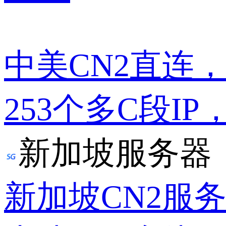
中美CN2直连
253个多C段IP
新加坡服务器
新加坡CN2服