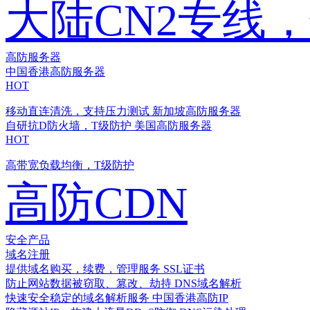
大陆CN2专线
高防服务器
中国香港高防服务器
HOT
移动直连清洗，支持压力测试
新加坡高防服务器
自研抗D防火墙，T级防护
美国高防服务器
HOT
高带宽负载均衡，T级防护
高防CDN
安全产品
域名注册
提供域名购买，续费，管理服务
SSL证书
防止网站数据被窃取、篡改、劫持
DNS域名解析
快速安全稳定的域名解析服务
中国香港高防IP