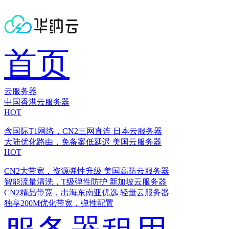
首页
云服务器
中国香港云服务器
HOT
含国际T1网络，CN2三网直连
日本云服务器
大陆优化路由，免备案低延迟
美国云服务器
HOT
CN2大带宽，资源弹性升级
美国高防云服务器
智能流量清洗，T级弹性防护
新加坡云服务器
CN2精品带宽，出海东南亚优选
轻量云服务器
独享200M优化带宽，弹性配置