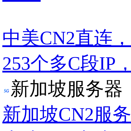
中美CN2直连
253个多C段IP
新加坡服务器
新加坡CN2服