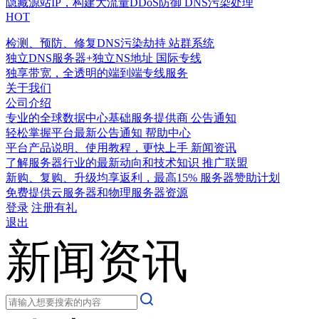
隐藏源站IP，构建大流量DDoS防御
DNS污染处理
HOT
检测、预防、修复DNS污染劫持
站群系统
独立DNS服务器+独立NS地址
国际专线
独享带宽，全透明的端到端专线服务
关于我们
公司介绍
专业的全球数据中心基础服务提供商
公告通知
轻松掌握平台最新公告通知
帮助中心
平台产品说明、使用教程，更快上手
新闻资讯
了解服务器行业的最新动向和技术知识
推广联盟
新购、复购、升级均享返利，最高15%
服务器赞助计划
免费提供云服务器和物理服务器资源
登录
注册有礼
退出
新闻资讯