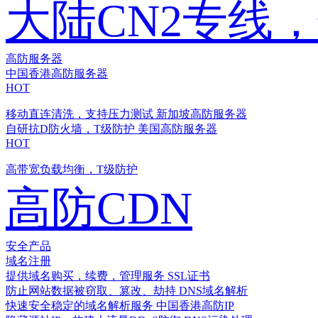
大陆CN2专线
高防服务器
中国香港高防服务器
HOT
移动直连清洗，支持压力测试
新加坡高防服务器
自研抗D防火墙，T级防护
美国高防服务器
HOT
高带宽负载均衡，T级防护
高防CDN
安全产品
域名注册
提供域名购买，续费，管理服务
SSL证书
防止网站数据被窃取、篡改、劫持
DNS域名解析
快速安全稳定的域名解析服务
中国香港高防IP