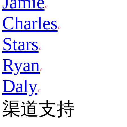
Jamie
Charles
Stars
Ryan
Daly
渠道支持