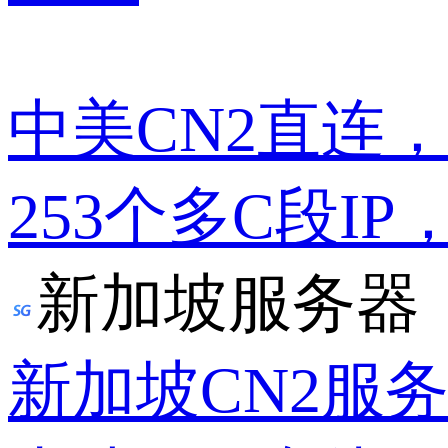
中美CN2直连
253个多C段IP
新加坡服务器
新加坡CN2服