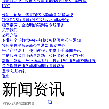
隐藏源站IP，构建大流量DDoS防御
DNS污染处理
HOT
检测、预防、修复DNS污染劫持
站群系统
独立DNS服务器+独立NS地址
国际专线
独享带宽，全透明的端到端专线服务
关于我们
公司介绍
专业的全球数据中心基础服务提供商
公告通知
轻松掌握平台最新公告通知
帮助中心
平台产品说明、使用教程，更快上手
新闻资讯
了解服务器行业的最新动向和技术知识
推广联盟
新购、复购、升级均享返利，最高15%
服务器赞助计划
免费提供云服务器和物理服务器资源
登录
注册有礼
退出
新闻资讯