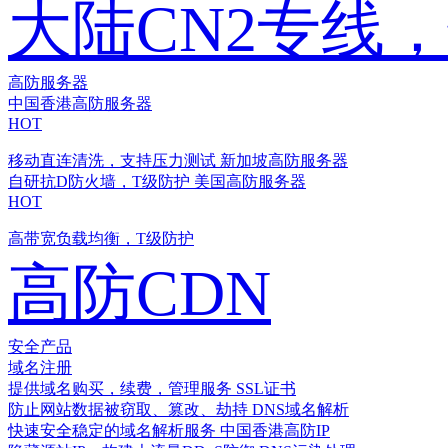
大陆CN2专线
高防服务器
中国香港高防服务器
HOT
移动直连清洗，支持压力测试
新加坡高防服务器
自研抗D防火墙，T级防护
美国高防服务器
HOT
高带宽负载均衡，T级防护
高防CDN
安全产品
域名注册
提供域名购买，续费，管理服务
SSL证书
防止网站数据被窃取、篡改、劫持
DNS域名解析
快速安全稳定的域名解析服务
中国香港高防IP