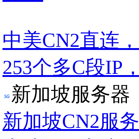
中美CN2直连
253个多C段IP
新加坡服务器
新加坡CN2服