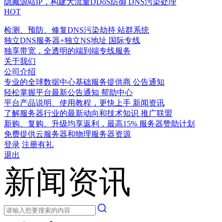
隐藏源站IP，构建大流量DDoS防御
DNS污染处理
HOT
检测、预防、修复DNS污染劫持
站群系统
独立DNS服务器+独立NS地址
国际专线
独享带宽，全透明的端到端专线服务
关于我们
公司介绍
专业的全球数据中心基础服务提供商
公告通知
轻松掌握平台最新公告通知
帮助中心
平台产品说明、使用教程，更快上手
新闻资讯
了解服务器行业的最新动向和技术知识
推广联盟
新购、复购、升级均享返利，最高15%
服务器赞助计划
免费提供云服务器和物理服务器资源
登录
注册有礼
退出
新闻资讯