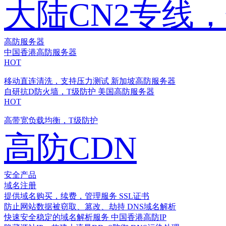
大陆CN2专线
高防服务器
中国香港高防服务器
HOT
移动直连清洗，支持压力测试
新加坡高防服务器
自研抗D防火墙，T级防护
美国高防服务器
HOT
高带宽负载均衡，T级防护
高防CDN
安全产品
域名注册
提供域名购买，续费，管理服务
SSL证书
防止网站数据被窃取、篡改、劫持
DNS域名解析
快速安全稳定的域名解析服务
中国香港高防IP