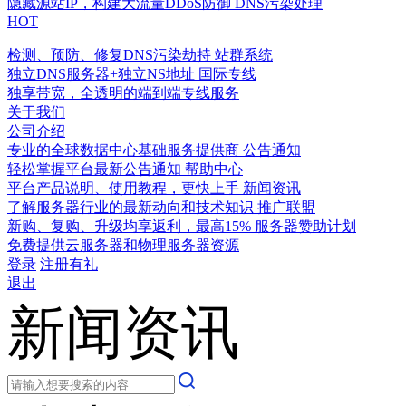
隐藏源站IP，构建大流量DDoS防御
DNS污染处理
HOT
检测、预防、修复DNS污染劫持
站群系统
独立DNS服务器+独立NS地址
国际专线
独享带宽，全透明的端到端专线服务
关于我们
公司介绍
专业的全球数据中心基础服务提供商
公告通知
轻松掌握平台最新公告通知
帮助中心
平台产品说明、使用教程，更快上手
新闻资讯
了解服务器行业的最新动向和技术知识
推广联盟
新购、复购、升级均享返利，最高15%
服务器赞助计划
免费提供云服务器和物理服务器资源
登录
注册有礼
退出
新闻资讯