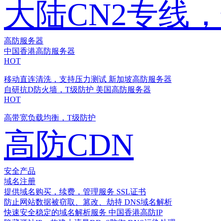
大陆CN2专线
高防服务器
中国香港高防服务器
HOT
移动直连清洗，支持压力测试
新加坡高防服务器
自研抗D防火墙，T级防护
美国高防服务器
HOT
高带宽负载均衡，T级防护
高防CDN
安全产品
域名注册
提供域名购买，续费，管理服务
SSL证书
防止网站数据被窃取、篡改、劫持
DNS域名解析
快速安全稳定的域名解析服务
中国香港高防IP