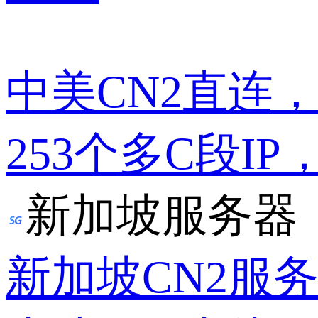
中美CN2直连
253个多C段IP
新加坡服务器
新加坡CN2服