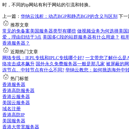
时，不同的ip网站有利于网站的引流和转换。
上一篇：
华纳云浅析：动态BGP和静态BGP的含义与区别
下一
推荐文章
常见的免备案美国服务器类型有哪些
做视频业务为何选择美国
爱，理由归结于3点
美国多C段的站群服务器有什么用途？
租
香港服务器？
近期热门文章
网络专线：IEPL专线和IPLC专线哪个好?
一文带您了解什么是AS9
络攻击成本飙升
国外永久免费服务器一般是那几家
被屏蔽的网
连节点、中转节点有什么不同?
华纳云教您：如何挑选海外中
热门标签
香港服务器
香港高防服务器
香港云服务器
美国云服务器
域名注册
香港高防IP
美国服务器
香港大带宽服务器