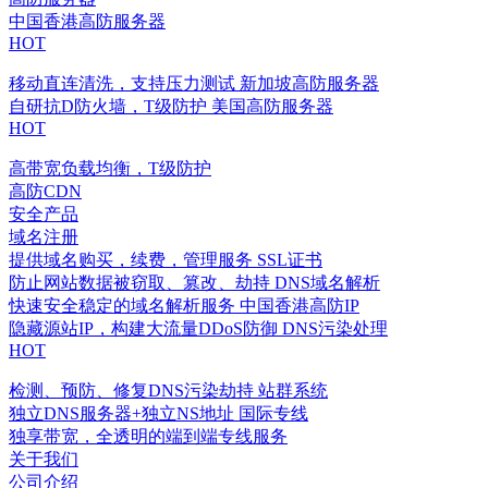
中国香港高防服务器
HOT
移动直连清洗，支持压力测试
新加坡高防服务器
自研抗D防火墙，T级防护
美国高防服务器
HOT
高带宽负载均衡，T级防护
高防CDN
安全产品
域名注册
提供域名购买，续费，管理服务
SSL证书
防止网站数据被窃取、篡改、劫持
DNS域名解析
快速安全稳定的域名解析服务
中国香港高防IP
隐藏源站IP，构建大流量DDoS防御
DNS污染处理
HOT
检测、预防、修复DNS污染劫持
站群系统
独立DNS服务器+独立NS地址
国际专线
独享带宽，全透明的端到端专线服务
关于我们
公司介绍