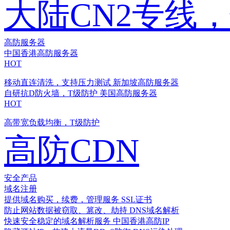
大陆CN2专线
高防服务器
中国香港高防服务器
HOT
移动直连清洗，支持压力测试
新加坡高防服务器
自研抗D防火墙，T级防护
美国高防服务器
HOT
高带宽负载均衡，T级防护
高防CDN
安全产品
域名注册
提供域名购买，续费，管理服务
SSL证书
防止网站数据被窃取、篡改、劫持
DNS域名解析
快速安全稳定的域名解析服务
中国香港高防IP