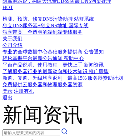
隐藏源站IP，构建大流量DDoS防御
DNS污染处理
HOT
检测、预防、修复DNS污染劫持
站群系统
独立DNS服务器+独立NS地址
国际专线
独享带宽，全透明的端到端专线服务
关于我们
公司介绍
专业的全球数据中心基础服务提供商
公告通知
轻松掌握平台最新公告通知
帮助中心
平台产品说明、使用教程，更快上手
新闻资讯
了解服务器行业的最新动向和技术知识
推广联盟
新购、复购、升级均享返利，最高15%
服务器赞助计划
免费提供云服务器和物理服务器资源
登录
注册有礼
退出
新闻资讯