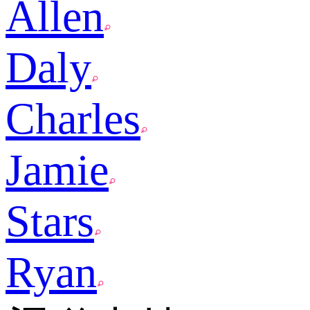
Allen
Daly
Charles
Jamie
Stars
Ryan