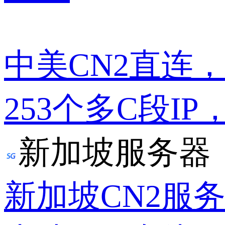
中美CN2直连
253个多C段IP
新加坡服务器
新加坡CN2服