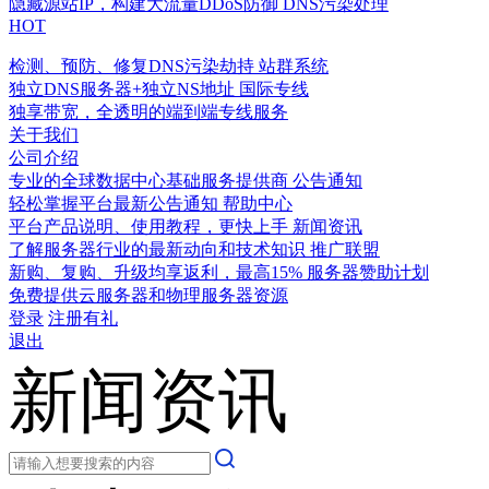
隐藏源站IP，构建大流量DDoS防御
DNS污染处理
HOT
检测、预防、修复DNS污染劫持
站群系统
独立DNS服务器+独立NS地址
国际专线
独享带宽，全透明的端到端专线服务
关于我们
公司介绍
专业的全球数据中心基础服务提供商
公告通知
轻松掌握平台最新公告通知
帮助中心
平台产品说明、使用教程，更快上手
新闻资讯
了解服务器行业的最新动向和技术知识
推广联盟
新购、复购、升级均享返利，最高15%
服务器赞助计划
免费提供云服务器和物理服务器资源
登录
注册有礼
退出
新闻资讯