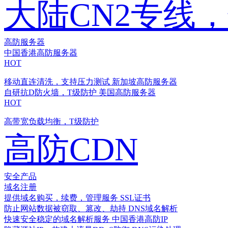
大陆CN2专线
高防服务器
中国香港高防服务器
HOT
移动直连清洗，支持压力测试
新加坡高防服务器
自研抗D防火墙，T级防护
美国高防服务器
HOT
高带宽负载均衡，T级防护
高防CDN
安全产品
域名注册
提供域名购买，续费，管理服务
SSL证书
防止网站数据被窃取、篡改、劫持
DNS域名解析
快速安全稳定的域名解析服务
中国香港高防IP