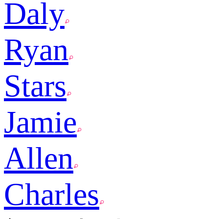
Daly
Ryan
Stars
Jamie
Allen
Charles