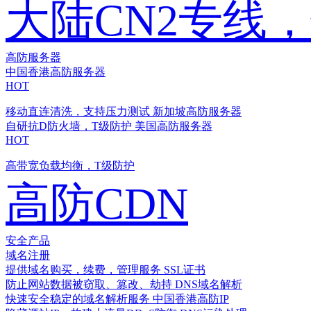
大陆CN2专线
高防服务器
中国香港高防服务器
HOT
移动直连清洗，支持压力测试
新加坡高防服务器
自研抗D防火墙，T级防护
美国高防服务器
HOT
高带宽负载均衡，T级防护
高防CDN
安全产品
域名注册
提供域名购买，续费，管理服务
SSL证书
防止网站数据被窃取、篡改、劫持
DNS域名解析
快速安全稳定的域名解析服务
中国香港高防IP