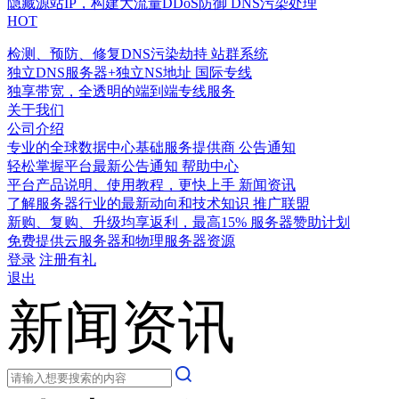
隐藏源站IP，构建大流量DDoS防御
DNS污染处理
HOT
检测、预防、修复DNS污染劫持
站群系统
独立DNS服务器+独立NS地址
国际专线
独享带宽，全透明的端到端专线服务
关于我们
公司介绍
专业的全球数据中心基础服务提供商
公告通知
轻松掌握平台最新公告通知
帮助中心
平台产品说明、使用教程，更快上手
新闻资讯
了解服务器行业的最新动向和技术知识
推广联盟
新购、复购、升级均享返利，最高15%
服务器赞助计划
免费提供云服务器和物理服务器资源
登录
注册有礼
退出
新闻资讯