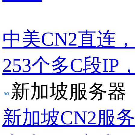
中美CN2直连
253个多C段IP
新加坡服务器
新加坡CN2服