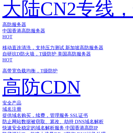
大陆CN2专线
高防服务器
中国香港高防服务器
HOT
移动直连清洗，支持压力测试
新加坡高防服务器
自研抗D防火墙，T级防护
美国高防服务器
HOT
高带宽负载均衡，T级防护
高防CDN
安全产品
域名注册
提供域名购买，续费，管理服务
SSL证书
防止网站数据被窃取、篡改、劫持
DNS域名解析
快速安全稳定的域名解析服务
中国香港高防IP