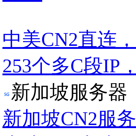
中美CN2直连
253个多C段IP
新加坡服务器
新加坡CN2服