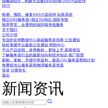
隐藏源站IP，构建大流量DDoS防御
DNS污染处理
HOT
检测、预防、修复DNS污染劫持
站群系统
独立DNS服务器+独立NS地址
国际专线
独享带宽，全透明的端到端专线服务
关于我们
公司介绍
专业的全球数据中心基础服务提供商
公告通知
轻松掌握平台最新公告通知
帮助中心
平台产品说明、使用教程，更快上手
新闻资讯
了解服务器行业的最新动向和技术知识
推广联盟
新购、复购、升级均享返利，最高15%
服务器赞助计划
免费提供云服务器和物理服务器资源
登录
注册有礼
退出
新闻资讯