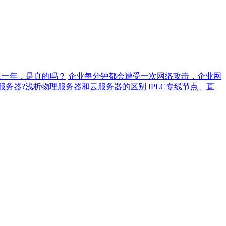
元一年，是真的吗？
企业每分钟都会遭受一次网络攻击，企业网
服务器?浅析物理服务器和云服务器的区别
IPLC专线节点、直