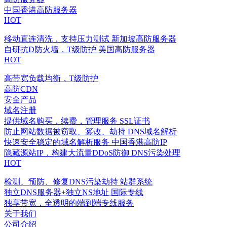
中国香港高防服务器
HOT
移动直连清洗，支持压力测试
新加坡高防服务器
自研抗D防火墙，T级防护
美国高防服务器
HOT
高带宽负载均衡，T级防护
高防CDN
安全产品
域名注册
提供域名购买，续费，管理服务
SSL证书
防止网站数据被窃取、篡改、劫持
DNS域名解析
快速安全稳定的域名解析服务
中国香港高防IP
隐藏源站IP，构建大流量DDoS防御
DNS污染处理
HOT
检测、预防、修复DNS污染劫持
站群系统
独立DNS服务器+独立NS地址
国际专线
独享带宽，全透明的端到端专线服务
关于我们
公司介绍