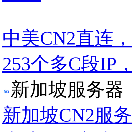
中美CN2直连
253个多C段IP
新加坡服务器
新加坡CN2服