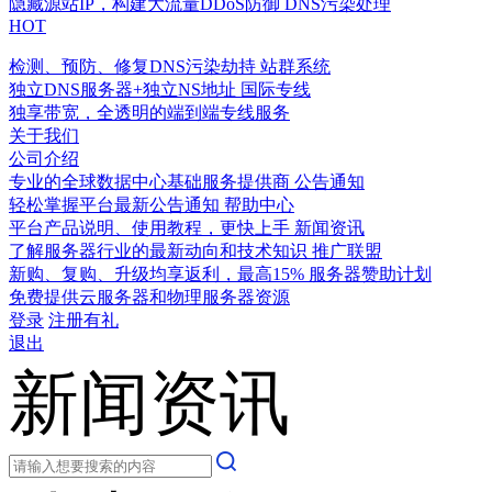
隐藏源站IP，构建大流量DDoS防御
DNS污染处理
HOT
检测、预防、修复DNS污染劫持
站群系统
独立DNS服务器+独立NS地址
国际专线
独享带宽，全透明的端到端专线服务
关于我们
公司介绍
专业的全球数据中心基础服务提供商
公告通知
轻松掌握平台最新公告通知
帮助中心
平台产品说明、使用教程，更快上手
新闻资讯
了解服务器行业的最新动向和技术知识
推广联盟
新购、复购、升级均享返利，最高15%
服务器赞助计划
免费提供云服务器和物理服务器资源
登录
注册有礼
退出
新闻资讯