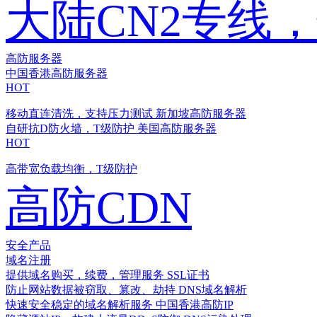
大陆CN2专线
高防服务器
中国香港高防服务器
HOT
移动直连清洗，支持压力测试
新加坡高防服务器
自研抗D防火墙，T级防护
美国高防服务器
HOT
高带宽负载均衡，T级防护
高防CDN
安全产品
域名注册
提供域名购买，续费，管理服务
SSL证书
防止网站数据被窃取、篡改、劫持
DNS域名解析
快速安全稳定的域名解析服务
中国香港高防IP