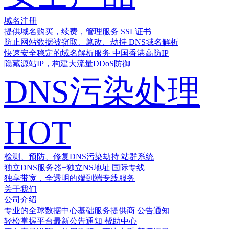
域名注册
提供域名购买，续费，管理服务
SSL证书
防止网站数据被窃取、篡改、劫持
DNS域名解析
快速安全稳定的域名解析服务
中国香港高防IP
隐藏源站IP，构建大流量DDoS防御
DNS污染处理
HOT
检测、预防、修复DNS污染劫持
站群系统
独立DNS服务器+独立NS地址
国际专线
独享带宽，全透明的端到端专线服务
关于我们
公司介绍
专业的全球数据中心基础服务提供商
公告通知
轻松掌握平台最新公告通知
帮助中心