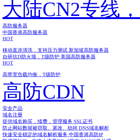
大陆CN2专线
高防服务器
中国香港高防服务器
HOT
移动直连清洗，支持压力测试
新加坡高防服务器
自研抗D防火墙，T级防护
美国高防服务器
HOT
高带宽负载均衡，T级防护
高防CDN
安全产品
域名注册
提供域名购买，续费，管理服务
SSL证书
防止网站数据被窃取、篡改、劫持
DNS域名解析
快速安全稳定的域名解析服务
中国香港高防IP