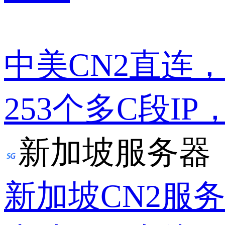
中美CN2直连
253个多C段IP
新加坡服务器
新加坡CN2服