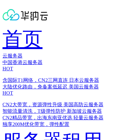
首页
云服务器
中国香港云服务器
HOT
含国际T1网络，CN2三网直连
日本云服务器
大陆优化路由，免备案低延迟
美国云服务器
HOT
CN2大带宽，资源弹性升级
美国高防云服务器
智能流量清洗，T级弹性防护
新加坡云服务器
CN2精品带宽，出海东南亚优选
轻量云服务器
独享200M优化带宽，弹性配置