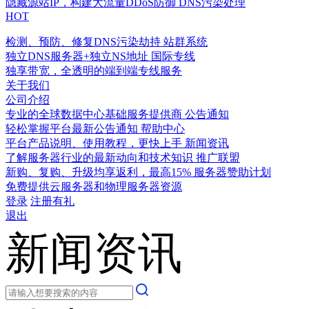
隐藏源站IP，构建大流量DDoS防御
DNS污染处理
HOT
检测、预防、修复DNS污染劫持
站群系统
独立DNS服务器+独立NS地址
国际专线
独享带宽，全透明的端到端专线服务
关于我们
公司介绍
专业的全球数据中心基础服务提供商
公告通知
轻松掌握平台最新公告通知
帮助中心
平台产品说明、使用教程，更快上手
新闻资讯
了解服务器行业的最新动向和技术知识
推广联盟
新购、复购、升级均享返利，最高15%
服务器赞助计划
免费提供云服务器和物理服务器资源
登录
注册有礼
退出
新闻资讯