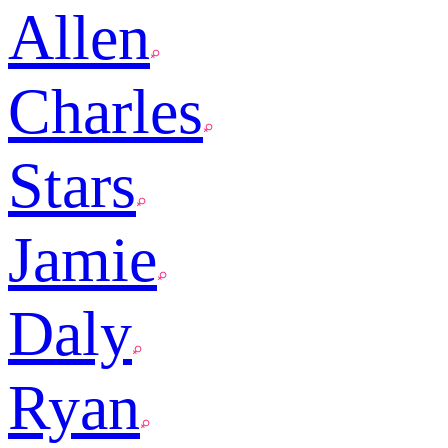
Allen
Charles
Stars
Jamie
Daly
Ryan