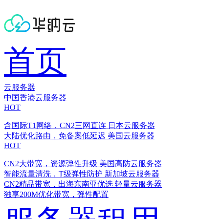
首页
云服务器
中国香港云服务器
HOT
含国际T1网络，CN2三网直连
日本云服务器
大陆优化路由，免备案低延迟
美国云服务器
HOT
CN2大带宽，资源弹性升级
美国高防云服务器
智能流量清洗，T级弹性防护
新加坡云服务器
CN2精品带宽，出海东南亚优选
轻量云服务器
独享200M优化带宽，弹性配置