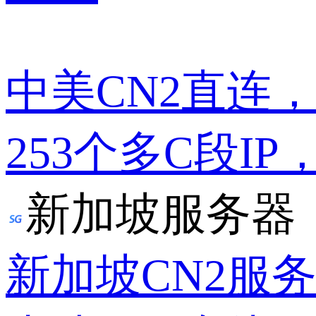
中美CN2直连
253个多C段IP
新加坡服务器
新加坡CN2服