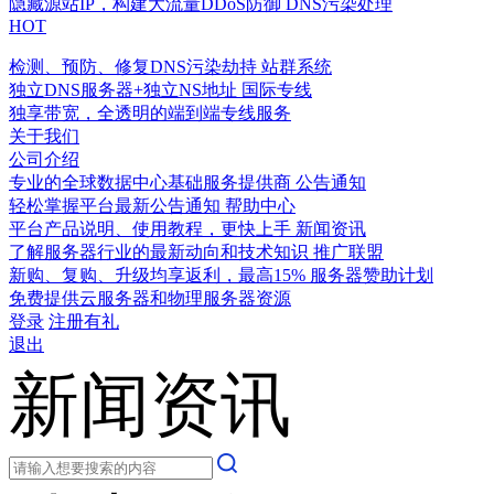
隐藏源站IP，构建大流量DDoS防御
DNS污染处理
HOT
检测、预防、修复DNS污染劫持
站群系统
独立DNS服务器+独立NS地址
国际专线
独享带宽，全透明的端到端专线服务
关于我们
公司介绍
专业的全球数据中心基础服务提供商
公告通知
轻松掌握平台最新公告通知
帮助中心
平台产品说明、使用教程，更快上手
新闻资讯
了解服务器行业的最新动向和技术知识
推广联盟
新购、复购、升级均享返利，最高15%
服务器赞助计划
免费提供云服务器和物理服务器资源
登录
注册有礼
退出
新闻资讯