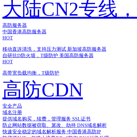
大陆CN2专线
高防服务器
中国香港高防服务器
HOT
移动直连清洗，支持压力测试
新加坡高防服务器
自研抗D防火墙，T级防护
美国高防服务器
HOT
高带宽负载均衡，T级防护
高防CDN
安全产品
域名注册
提供域名购买，续费，管理服务
SSL证书
防止网站数据被窃取、篡改、劫持
DNS域名解析
快速安全稳定的域名解析服务
中国香港高防IP