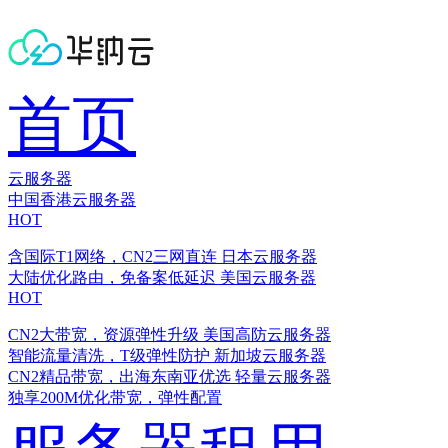
首页
云服务器
中国香港云服务器
HOT
含国际T1网络，CN2三网直连
日本云服务器
大陆优化路由，免备案低延迟
美国云服务器
HOT
CN2大带宽，资源弹性升级
美国高防云服务器
智能流量清洗，T级弹性防护
新加坡云服务器
CN2精品带宽，出海东南亚优选
轻量云服务器
独享200M优化带宽，弹性配置