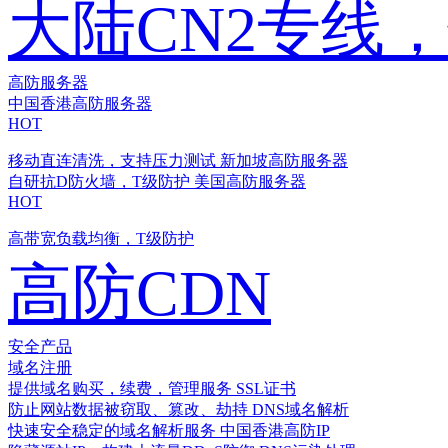
大陆CN2专线
高防服务器
中国香港高防服务器
HOT
移动直连清洗，支持压力测试
新加坡高防服务器
自研抗D防火墙，T级防护
美国高防服务器
HOT
高带宽负载均衡，T级防护
高防CDN
安全产品
域名注册
提供域名购买，续费，管理服务
SSL证书
防止网站数据被窃取、篡改、劫持
DNS域名解析
快速安全稳定的域名解析服务
中国香港高防IP