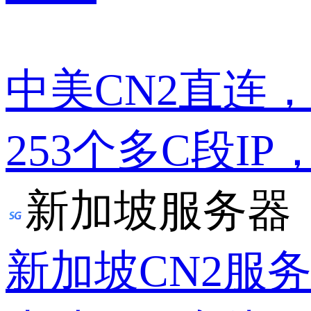
中美CN2直连
253个多C段IP
新加坡服务器
新加坡CN2服