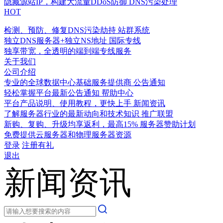
隐藏源站IP，构建大流量DDoS防御
DNS污染处理
HOT
检测、预防、修复DNS污染劫持
站群系统
独立DNS服务器+独立NS地址
国际专线
独享带宽，全透明的端到端专线服务
关于我们
公司介绍
专业的全球数据中心基础服务提供商
公告通知
轻松掌握平台最新公告通知
帮助中心
平台产品说明、使用教程，更快上手
新闻资讯
了解服务器行业的最新动向和技术知识
推广联盟
新购、复购、升级均享返利，最高15%
服务器赞助计划
免费提供云服务器和物理服务器资源
登录
注册有礼
退出
新闻资讯