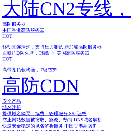
大陆CN2专线
高防服务器
中国香港高防服务器
HOT
移动直连清洗，支持压力测试
新加坡高防服务器
自研抗D防火墙，T级防护
美国高防服务器
HOT
高带宽负载均衡，T级防护
高防CDN
安全产品
域名注册
提供域名购买，续费，管理服务
SSL证书
防止网站数据被窃取、篡改、劫持
DNS域名解析
快速安全稳定的域名解析服务
中国香港高防IP