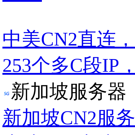
中美CN2直连
253个多C段IP
新加坡服务器
新加坡CN2服