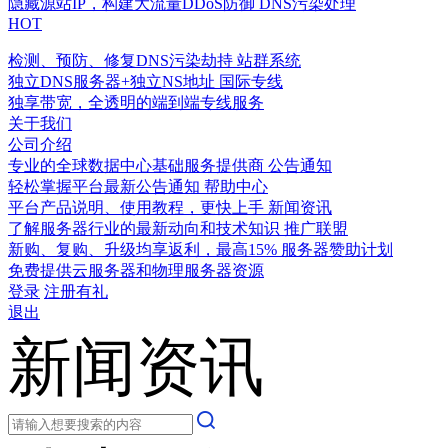
隐藏源站IP，构建大流量DDoS防御
DNS污染处理
HOT
检测、预防、修复DNS污染劫持
站群系统
独立DNS服务器+独立NS地址
国际专线
独享带宽，全透明的端到端专线服务
关于我们
公司介绍
专业的全球数据中心基础服务提供商
公告通知
轻松掌握平台最新公告通知
帮助中心
平台产品说明、使用教程，更快上手
新闻资讯
了解服务器行业的最新动向和技术知识
推广联盟
新购、复购、升级均享返利，最高15%
服务器赞助计划
免费提供云服务器和物理服务器资源
登录
注册有礼
退出
新闻资讯