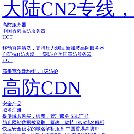
大陆CN2专线
高防服务器
中国香港高防服务器
HOT
移动直连清洗，支持压力测试
新加坡高防服务器
自研抗D防火墙，T级防护
美国高防服务器
HOT
高带宽负载均衡，T级防护
高防CDN
安全产品
域名注册
提供域名购买，续费，管理服务
SSL证书
防止网站数据被窃取、篡改、劫持
DNS域名解析
快速安全稳定的域名解析服务
中国香港高防IP