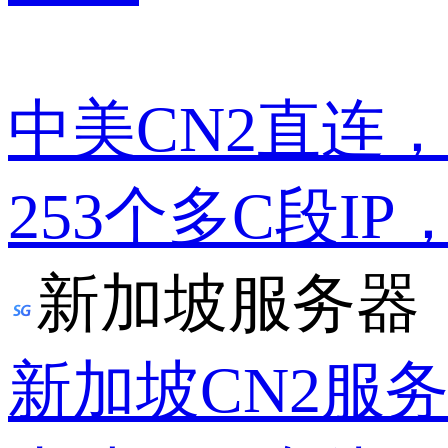
中美CN2直连
253个多C段IP
新加坡服务器
新加坡CN2服