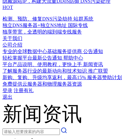
隐藏源站IP，构建大流量DDoS防御
DNS污染处理
HOT
检测、预防、修复DNS污染劫持
站群系统
独立DNS服务器+独立NS地址
国际专线
独享带宽，全透明的端到端专线服务
关于我们
公司介绍
专业的全球数据中心基础服务提供商
公告通知
轻松掌握平台最新公告通知
帮助中心
平台产品说明、使用教程，更快上手
新闻资讯
了解服务器行业的最新动向和技术知识
推广联盟
新购、复购、升级均享返利，最高15%
服务器赞助计划
免费提供云服务器和物理服务器资源
登录
注册有礼
退出
新闻资讯