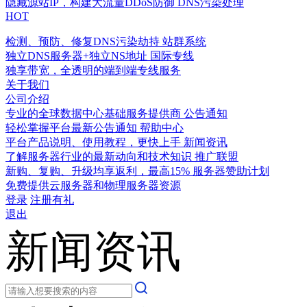
隐藏源站IP，构建大流量DDoS防御
DNS污染处理
HOT
检测、预防、修复DNS污染劫持
站群系统
独立DNS服务器+独立NS地址
国际专线
独享带宽，全透明的端到端专线服务
关于我们
公司介绍
专业的全球数据中心基础服务提供商
公告通知
轻松掌握平台最新公告通知
帮助中心
平台产品说明、使用教程，更快上手
新闻资讯
了解服务器行业的最新动向和技术知识
推广联盟
新购、复购、升级均享返利，最高15%
服务器赞助计划
免费提供云服务器和物理服务器资源
登录
注册有礼
退出
新闻资讯