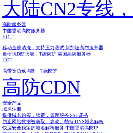
大陆CN2专线
高防服务器
中国香港高防服务器
HOT
移动直连清洗，支持压力测试
新加坡高防服务器
自研抗D防火墙，T级防护
美国高防服务器
HOT
高带宽负载均衡，T级防护
高防CDN
安全产品
域名注册
提供域名购买，续费，管理服务
SSL证书
防止网站数据被窃取、篡改、劫持
DNS域名解析
快速安全稳定的域名解析服务
中国香港高防IP