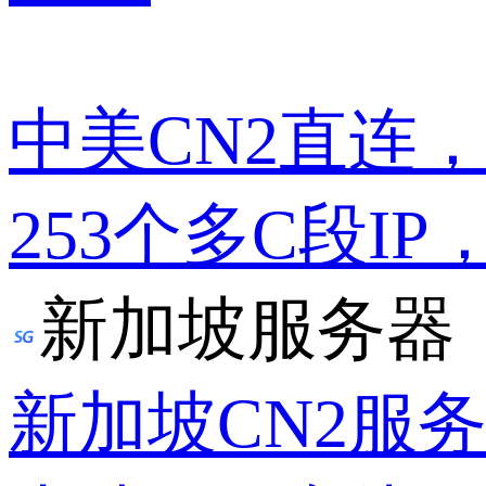
中美CN2直连
253个多C段IP
新加坡服务器
新加坡CN2服