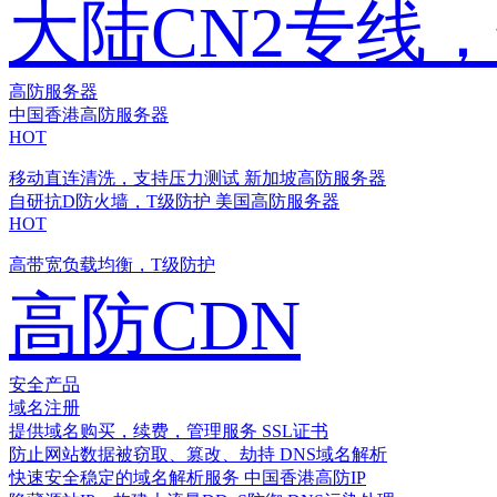
大陆CN2专线
高防服务器
中国香港高防服务器
HOT
移动直连清洗，支持压力测试
新加坡高防服务器
自研抗D防火墙，T级防护
美国高防服务器
HOT
高带宽负载均衡，T级防护
高防CDN
安全产品
域名注册
提供域名购买，续费，管理服务
SSL证书
防止网站数据被窃取、篡改、劫持
DNS域名解析
快速安全稳定的域名解析服务
中国香港高防IP