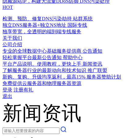
隐藏源站IP，构建大流量DDoS防御
DNS污染处理
HOT
检测、预防、修复DNS污染劫持
站群系统
独立DNS服务器+独立NS地址
国际专线
独享带宽，全透明的端到端专线服务
关于我们
公司介绍
专业的全球数据中心基础服务提供商
公告通知
轻松掌握平台最新公告通知
帮助中心
平台产品说明、使用教程，更快上手
新闻资讯
了解服务器行业的最新动向和技术知识
推广联盟
新购、复购、升级均享返利，最高15%
服务器赞助计划
免费提供云服务器和物理服务器资源
登录
注册有礼
退出
新闻资讯