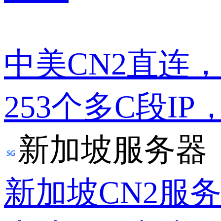
中美CN2直连
253个多C段IP
新加坡服务器
新加坡CN2服