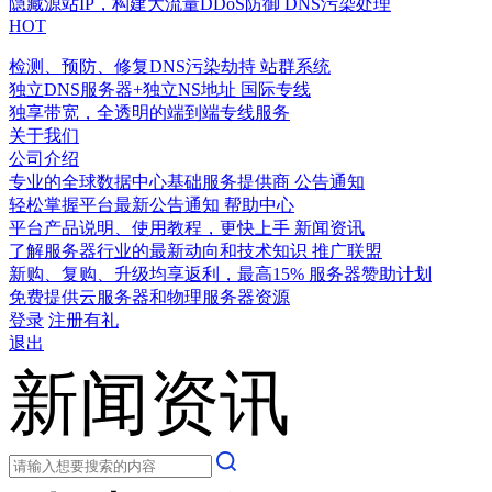
隐藏源站IP，构建大流量DDoS防御
DNS污染处理
HOT
检测、预防、修复DNS污染劫持
站群系统
独立DNS服务器+独立NS地址
国际专线
独享带宽，全透明的端到端专线服务
关于我们
公司介绍
专业的全球数据中心基础服务提供商
公告通知
轻松掌握平台最新公告通知
帮助中心
平台产品说明、使用教程，更快上手
新闻资讯
了解服务器行业的最新动向和技术知识
推广联盟
新购、复购、升级均享返利，最高15%
服务器赞助计划
免费提供云服务器和物理服务器资源
登录
注册有礼
退出
新闻资讯