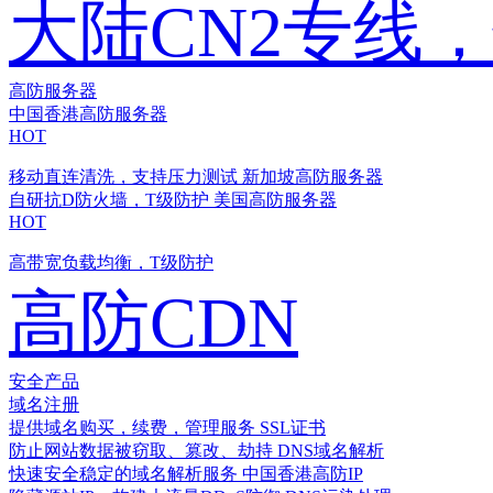
大陆CN2专线
高防服务器
中国香港高防服务器
HOT
移动直连清洗，支持压力测试
新加坡高防服务器
自研抗D防火墙，T级防护
美国高防服务器
HOT
高带宽负载均衡，T级防护
高防CDN
安全产品
域名注册
提供域名购买，续费，管理服务
SSL证书
防止网站数据被窃取、篡改、劫持
DNS域名解析
快速安全稳定的域名解析服务
中国香港高防IP