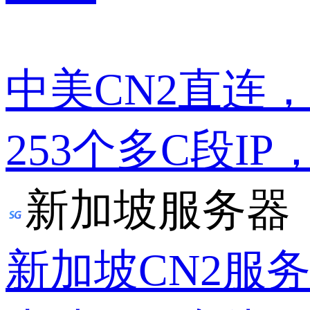
中美CN2直连
253个多C段IP
新加坡服务器
新加坡CN2服