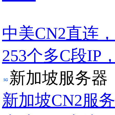
中美CN2直连
253个多C段IP
新加坡服务器
新加坡CN2服