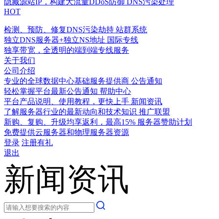
隐藏源站IP，构建大流量DDoS防御
DNS污染处理
HOT
检测、预防、修复DNS污染劫持
站群系统
独立DNS服务器+独立NS地址
国际专线
独享带宽，全透明的端到端专线服务
关于我们
公司介绍
专业的全球数据中心基础服务提供商
公告通知
轻松掌握平台最新公告通知
帮助中心
平台产品说明、使用教程，更快上手
新闻资讯
了解服务器行业的最新动向和技术知识
推广联盟
新购、复购、升级均享返利，最高15%
服务器赞助计划
免费提供云服务器和物理服务器资源
登录
注册有礼
退出
新闻资讯