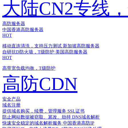
大陆CN2专线
高防服务器
中国香港高防服务器
HOT
移动直连清洗，支持压力测试
新加坡高防服务器
自研抗D防火墙，T级防护
美国高防服务器
HOT
高带宽负载均衡，T级防护
高防CDN
安全产品
域名注册
提供域名购买，续费，管理服务
SSL证书
防止网站数据被窃取、篡改、劫持
DNS域名解析
快速安全稳定的域名解析服务
中国香港高防IP