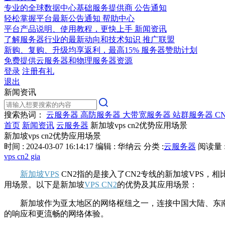
专业的全球数据中心基础服务提供商
公告通知
轻松掌握平台最新公告通知
帮助中心
平台产品说明、使用教程，更快上手
新闻资讯
了解服务器行业的最新动向和技术知识
推广联盟
新购、复购、升级均享返利，最高15%
服务器赞助计划
免费提供云服务器和物理服务器资源
登录
注册有礼
退出
新闻资讯
搜索热词：
云服务器
高防服务器
大带宽服务器
站群服务器
C
首页
新闻资讯
云服务器
新加坡vps cn2优势应用场景
新加坡vps cn2优势应用场景
时间 : 2024-03-07 16:14:17
编辑 : 华纳云
分类 :
云服务器
阅读量 :
vps cn2 gia
新加坡VPS
CN2指的是接入了CN2专线的新加坡VPS，
用场景。以下是新加坡
VPS CN2
的优势及其应用场景：
新加坡作为亚太地区的网络枢纽之一，连接中国大陆、东南亚
的响应和更流畅的网络体验。