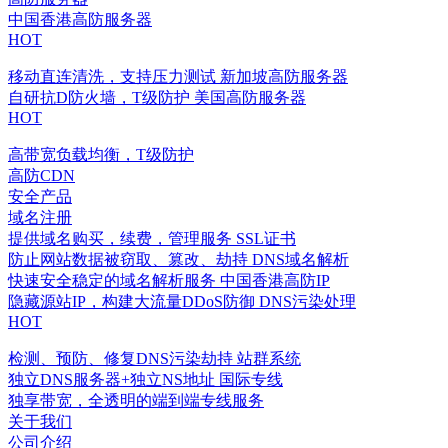
中国香港高防服务器
HOT
移动直连清洗，支持压力测试
新加坡高防服务器
自研抗D防火墙，T级防护
美国高防服务器
HOT
高带宽负载均衡，T级防护
高防CDN
安全产品
域名注册
提供域名购买，续费，管理服务
SSL证书
防止网站数据被窃取、篡改、劫持
DNS域名解析
快速安全稳定的域名解析服务
中国香港高防IP
隐藏源站IP，构建大流量DDoS防御
DNS污染处理
HOT
检测、预防、修复DNS污染劫持
站群系统
独立DNS服务器+独立NS地址
国际专线
独享带宽，全透明的端到端专线服务
关于我们
公司介绍