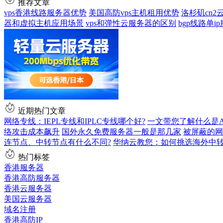
推荐文章
vps香港线路服务器优势
美国高防vps主机租用优势
洛杉矶cn
器和虚拟主机应用场景
vps和弹性云服务器的区别
bgp线路单
近期热门文章
网络专线：IEPL专线和IPLC专线哪个好?
一文带您了解什么是AS9
络攻击成本飙升
国外永久免费服务器一般是那几家
被屏蔽的网
连节点、中转节点有什么不同?
华纳云教您：如何挑选海外中
热门标签
香港服务器
香港高防服务器
香港云服务器
美国云服务器
域名注册
香港高防IP