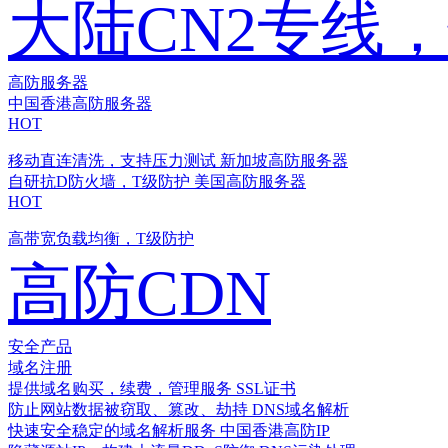
大陆CN2专线
高防服务器
中国香港高防服务器
HOT
移动直连清洗，支持压力测试
新加坡高防服务器
自研抗D防火墙，T级防护
美国高防服务器
HOT
高带宽负载均衡，T级防护
高防CDN
安全产品
域名注册
提供域名购买，续费，管理服务
SSL证书
防止网站数据被窃取、篡改、劫持
DNS域名解析
快速安全稳定的域名解析服务
中国香港高防IP