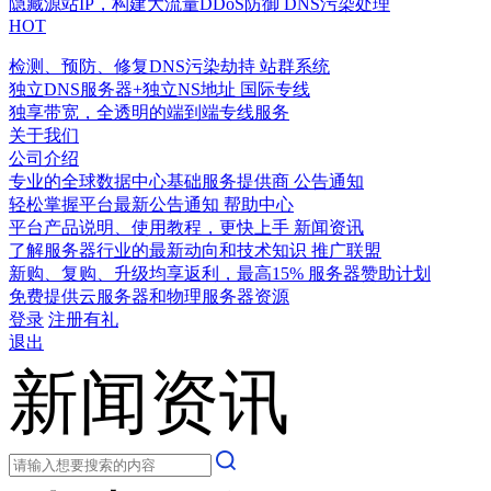
隐藏源站IP，构建大流量DDoS防御
DNS污染处理
HOT
检测、预防、修复DNS污染劫持
站群系统
独立DNS服务器+独立NS地址
国际专线
独享带宽，全透明的端到端专线服务
关于我们
公司介绍
专业的全球数据中心基础服务提供商
公告通知
轻松掌握平台最新公告通知
帮助中心
平台产品说明、使用教程，更快上手
新闻资讯
了解服务器行业的最新动向和技术知识
推广联盟
新购、复购、升级均享返利，最高15%
服务器赞助计划
免费提供云服务器和物理服务器资源
登录
注册有礼
退出
新闻资讯