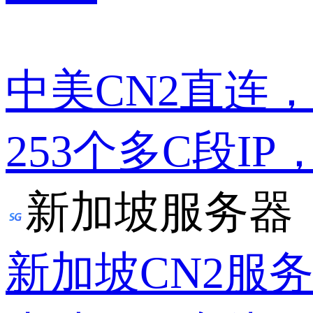
中美CN2直连
253个多C段IP
新加坡服务器
新加坡CN2服