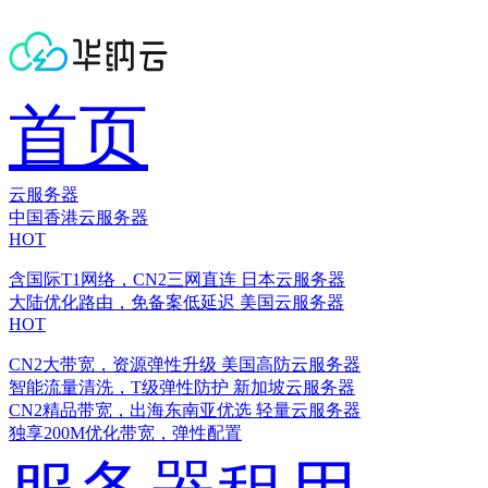
首页
云服务器
中国香港云服务器
HOT
含国际T1网络，CN2三网直连
日本云服务器
大陆优化路由，免备案低延迟
美国云服务器
HOT
CN2大带宽，资源弹性升级
美国高防云服务器
智能流量清洗，T级弹性防护
新加坡云服务器
CN2精品带宽，出海东南亚优选
轻量云服务器
独享200M优化带宽，弹性配置