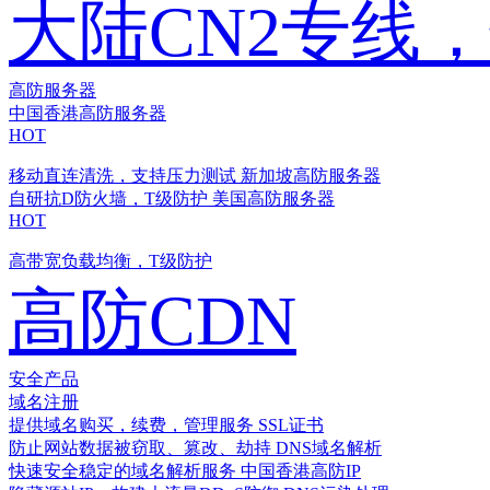
大陆CN2专线
高防服务器
中国香港高防服务器
HOT
移动直连清洗，支持压力测试
新加坡高防服务器
自研抗D防火墙，T级防护
美国高防服务器
HOT
高带宽负载均衡，T级防护
高防CDN
安全产品
域名注册
提供域名购买，续费，管理服务
SSL证书
防止网站数据被窃取、篡改、劫持
DNS域名解析
快速安全稳定的域名解析服务
中国香港高防IP