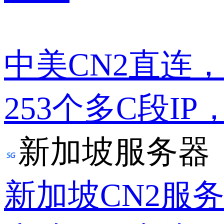
中美CN2直连
253个多C段IP
新加坡服务器
新加坡CN2服