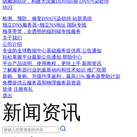
隐藏源站IP，构建大流量DDoS防御
DNS污染处理
HOT
检测、预防、修复DNS污染劫持
站群系统
独立DNS服务器+独立NS地址
国际专线
独享带宽，全透明的端到端专线服务
关于我们
公司介绍
专业的全球数据中心基础服务提供商
公告通知
轻松掌握平台最新公告通知
帮助中心
平台产品说明、使用教程，更快上手
新闻资讯
了解服务器行业的最新动向和技术知识
推广联盟
新购、复购、升级均享返利，最高15%
服务器赞助计划
免费提供云服务器和物理服务器资源
登录
注册有礼
退出
新闻资讯