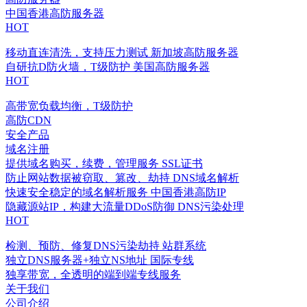
中国香港高防服务器
HOT
移动直连清洗，支持压力测试
新加坡高防服务器
自研抗D防火墙，T级防护
美国高防服务器
HOT
高带宽负载均衡，T级防护
高防CDN
安全产品
域名注册
提供域名购买，续费，管理服务
SSL证书
防止网站数据被窃取、篡改、劫持
DNS域名解析
快速安全稳定的域名解析服务
中国香港高防IP
隐藏源站IP，构建大流量DDoS防御
DNS污染处理
HOT
检测、预防、修复DNS污染劫持
站群系统
独立DNS服务器+独立NS地址
国际专线
独享带宽，全透明的端到端专线服务
关于我们
公司介绍