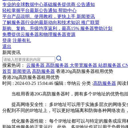
专业的全球数据中心基础服务提供商
公告通知
轻松掌握平台最新公告通知
帮助中心
平台产品说明、使用教程，更快上手
新闻资讯
了解服务器行业的最新动向和技术知识
推广联盟
新购、复购、升级均享返利，最高15%
服务器赞助计划
免费提供云服务器和物理服务器资源
登录
注册有礼
退出
新闻资讯
搜索热词：
云服务器
高防服务器
大带宽服务器
站群服务器
C
首页
新闻资讯
高防服务器
香港20g高防服务器租用优势
香港20g高防服务器租用优势
时间 : 2024-03-25 15:04:46
编辑 : 华纳云
分类 :
高防服务器
阅读量 
当租用香港20G高防服务器时，拥有多个IP地址的优势包
提高网络安全性： 多IP地址可以用于实施多层次的网络安
分配到不同的IP地址上，可以更好地隔离和防御各种网络攻击
优化服务器性能： 每个IP地址都可以与特定的服务或应用
影响其他服务的正常运行。此外，多IP地址也可以用于负载均