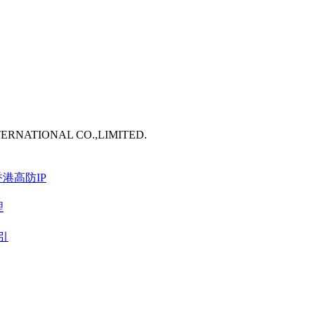
TERNATIONAL CO.,LIMITED.
港高防IP
理
引