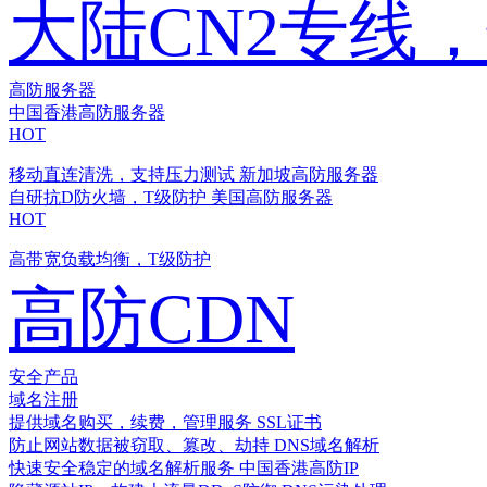
大陆CN2专线
高防服务器
中国香港高防服务器
HOT
移动直连清洗，支持压力测试
新加坡高防服务器
自研抗D防火墙，T级防护
美国高防服务器
HOT
高带宽负载均衡，T级防护
高防CDN
安全产品
域名注册
提供域名购买，续费，管理服务
SSL证书
防止网站数据被窃取、篡改、劫持
DNS域名解析
快速安全稳定的域名解析服务
中国香港高防IP