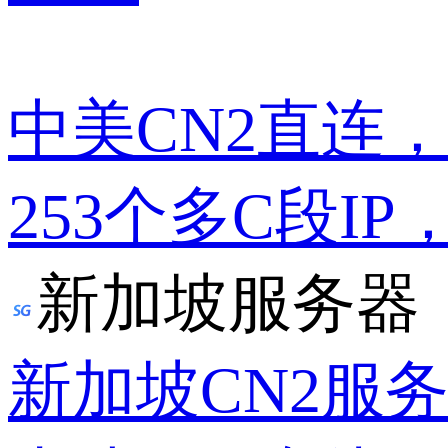
中美CN2直连
253个多C段IP
新加坡服务器
新加坡CN2服