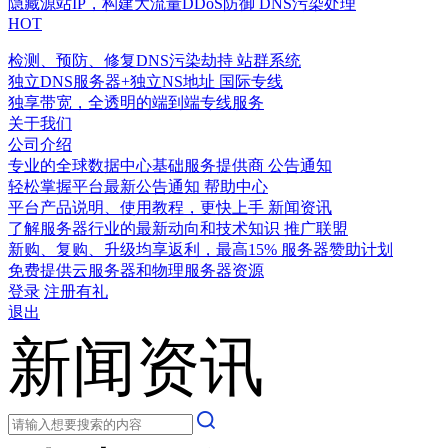
隐藏源站IP，构建大流量DDoS防御
DNS污染处理
HOT
检测、预防、修复DNS污染劫持
站群系统
独立DNS服务器+独立NS地址
国际专线
独享带宽，全透明的端到端专线服务
关于我们
公司介绍
专业的全球数据中心基础服务提供商
公告通知
轻松掌握平台最新公告通知
帮助中心
平台产品说明、使用教程，更快上手
新闻资讯
了解服务器行业的最新动向和技术知识
推广联盟
新购、复购、升级均享返利，最高15%
服务器赞助计划
免费提供云服务器和物理服务器资源
登录
注册有礼
退出
新闻资讯