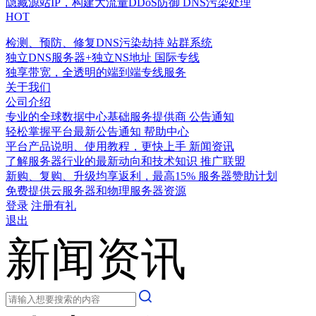
隐藏源站IP，构建大流量DDoS防御
DNS污染处理
HOT
检测、预防、修复DNS污染劫持
站群系统
独立DNS服务器+独立NS地址
国际专线
独享带宽，全透明的端到端专线服务
关于我们
公司介绍
专业的全球数据中心基础服务提供商
公告通知
轻松掌握平台最新公告通知
帮助中心
平台产品说明、使用教程，更快上手
新闻资讯
了解服务器行业的最新动向和技术知识
推广联盟
新购、复购、升级均享返利，最高15%
服务器赞助计划
免费提供云服务器和物理服务器资源
登录
注册有礼
退出
新闻资讯