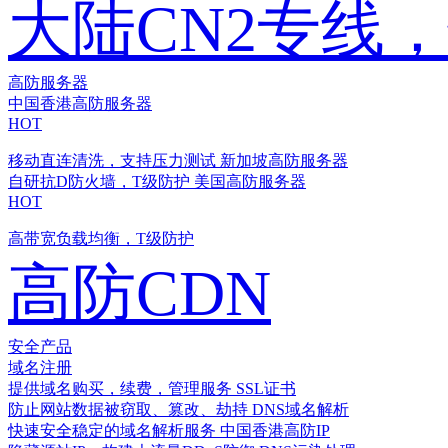
大陆CN2专线
高防服务器
中国香港高防服务器
HOT
移动直连清洗，支持压力测试
新加坡高防服务器
自研抗D防火墙，T级防护
美国高防服务器
HOT
高带宽负载均衡，T级防护
高防CDN
安全产品
域名注册
提供域名购买，续费，管理服务
SSL证书
防止网站数据被窃取、篡改、劫持
DNS域名解析
快速安全稳定的域名解析服务
中国香港高防IP