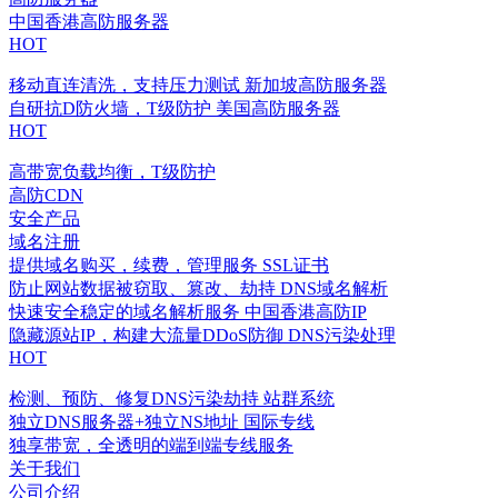
中国香港高防服务器
HOT
移动直连清洗，支持压力测试
新加坡高防服务器
自研抗D防火墙，T级防护
美国高防服务器
HOT
高带宽负载均衡，T级防护
高防CDN
安全产品
域名注册
提供域名购买，续费，管理服务
SSL证书
防止网站数据被窃取、篡改、劫持
DNS域名解析
快速安全稳定的域名解析服务
中国香港高防IP
隐藏源站IP，构建大流量DDoS防御
DNS污染处理
HOT
检测、预防、修复DNS污染劫持
站群系统
独立DNS服务器+独立NS地址
国际专线
独享带宽，全透明的端到端专线服务
关于我们
公司介绍