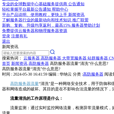
专业的全球数据中心基础服务提供商
公告通知
轻松掌握平台最新公告通知
帮助中心
平台产品说明、使用教程，更快上手
新闻资讯
了解服务器行业的最新动向和技术知识
推广联盟
新购、复购、升级均享返利，最高15%
服务器赞助计划
免费提供云服务器和物理服务器资源
登录
注册有礼
退出
新闻资讯
搜索热词：
云服务器
高防服务器
大带宽服务器
站群服务器
C
首页
新闻资讯
高防服务器
高防服务器流量“清洗”什么意思?
高防服务器流量“清洗”什么意思?
时间 : 2024-05-30 16:41:59
编辑 : 华纳云
分类 :
高防服务器
阅读量 
高防服务器流量
“清洗”是一种网络安全技术，用于防御和
器和网络造成的破坏。其目的是在不影响合法流量的情况下，
流量清洗的工作原理是什么：
流量监测：通过实时监控网络流量，检测异常流量模式，如
流量。