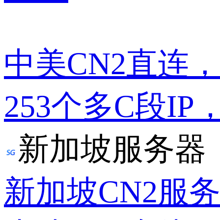
中美CN2直连
253个多C段IP
新加坡服务器
新加坡CN2服