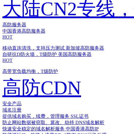
大陆CN2专线
高防服务器
中国香港高防服务器
HOT
移动直连清洗，支持压力测试
新加坡高防服务器
自研抗D防火墙，T级防护
美国高防服务器
HOT
高带宽负载均衡，T级防护
高防CDN
安全产品
域名注册
提供域名购买，续费，管理服务
SSL证书
防止网站数据被窃取、篡改、劫持
DNS域名解析
快速安全稳定的域名解析服务
中国香港高防IP