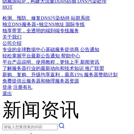
隐藏源站IP，构建大流量DDoS防御
DNS污染处理
HOT
检测、预防、修复DNS污染劫持
站群系统
独立DNS服务器+独立NS地址
国际专线
独享带宽，全透明的端到端专线服务
关于我们
公司介绍
专业的全球数据中心基础服务提供商
公告通知
轻松掌握平台最新公告通知
帮助中心
平台产品说明、使用教程，更快上手
新闻资讯
了解服务器行业的最新动向和技术知识
推广联盟
新购、复购、升级均享返利，最高15%
服务器赞助计划
免费提供云服务器和物理服务器资源
登录
注册有礼
退出
新闻资讯