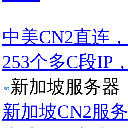
中美CN2直连
253个多C段IP
新加坡服务器
新加坡CN2服