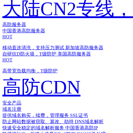
大陆CN2专线
高防服务器
中国香港高防服务器
HOT
移动直连清洗，支持压力测试
新加坡高防服务器
自研抗D防火墙，T级防护
美国高防服务器
HOT
高带宽负载均衡，T级防护
高防CDN
安全产品
域名注册
提供域名购买，续费，管理服务
SSL证书
防止网站数据被窃取、篡改、劫持
DNS域名解析
快速安全稳定的域名解析服务
中国香港高防IP