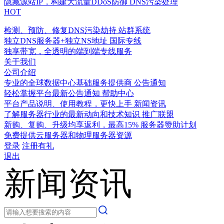
隐藏源站IP，构建大流量DDoS防御
DNS污染处理
HOT
检测、预防、修复DNS污染劫持
站群系统
独立DNS服务器+独立NS地址
国际专线
独享带宽，全透明的端到端专线服务
关于我们
公司介绍
专业的全球数据中心基础服务提供商
公告通知
轻松掌握平台最新公告通知
帮助中心
平台产品说明、使用教程，更快上手
新闻资讯
了解服务器行业的最新动向和技术知识
推广联盟
新购、复购、升级均享返利，最高15%
服务器赞助计划
免费提供云服务器和物理服务器资源
登录
注册有礼
退出
新闻资讯