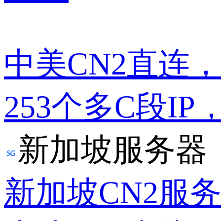
中美CN2直连
253个多C段IP
新加坡服务器
新加坡CN2服