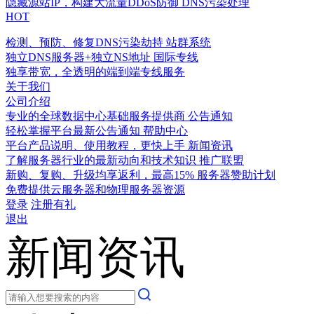
隐藏源站IP，构建大流量DDoS防御
DNS污染处理
HOT
检测、预防、修复DNS污染劫持
站群系统
独立DNS服务器+独立NS地址
国际专线
独享带宽，全透明的端到端专线服务
关于我们
公司介绍
专业的全球数据中心基础服务提供商
公告通知
轻松掌握平台最新公告通知
帮助中心
平台产品说明、使用教程，更快上手
新闻资讯
了解服务器行业的最新动向和技术知识
推广联盟
新购、复购、升级均享返利，最高15%
服务器赞助计划
免费提供云服务器和物理服务器资源
登录
注册有礼
退出
新闻资讯