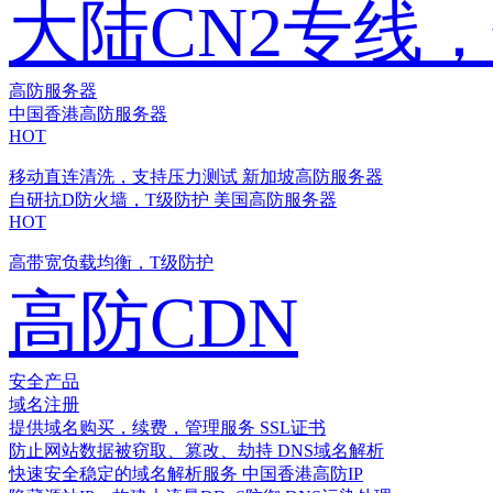
大陆CN2专线
高防服务器
中国香港高防服务器
HOT
移动直连清洗，支持压力测试
新加坡高防服务器
自研抗D防火墙，T级防护
美国高防服务器
HOT
高带宽负载均衡，T级防护
高防CDN
安全产品
域名注册
提供域名购买，续费，管理服务
SSL证书
防止网站数据被窃取、篡改、劫持
DNS域名解析
快速安全稳定的域名解析服务
中国香港高防IP