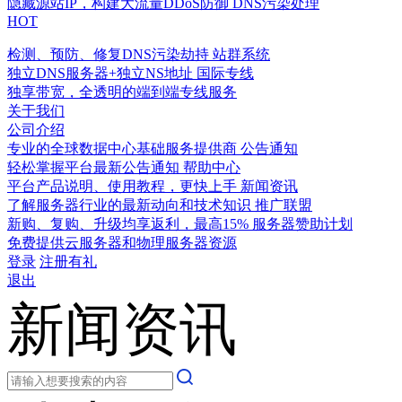
隐藏源站IP，构建大流量DDoS防御
DNS污染处理
HOT
检测、预防、修复DNS污染劫持
站群系统
独立DNS服务器+独立NS地址
国际专线
独享带宽，全透明的端到端专线服务
关于我们
公司介绍
专业的全球数据中心基础服务提供商
公告通知
轻松掌握平台最新公告通知
帮助中心
平台产品说明、使用教程，更快上手
新闻资讯
了解服务器行业的最新动向和技术知识
推广联盟
新购、复购、升级均享返利，最高15%
服务器赞助计划
免费提供云服务器和物理服务器资源
登录
注册有礼
退出
新闻资讯