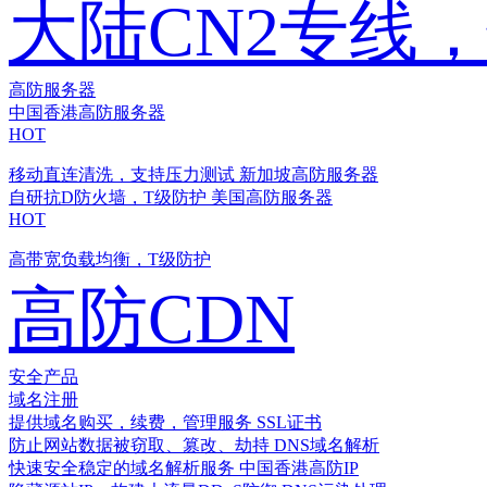
大陆CN2专线
高防服务器
中国香港高防服务器
HOT
移动直连清洗，支持压力测试
新加坡高防服务器
自研抗D防火墙，T级防护
美国高防服务器
HOT
高带宽负载均衡，T级防护
高防CDN
安全产品
域名注册
提供域名购买，续费，管理服务
SSL证书
防止网站数据被窃取、篡改、劫持
DNS域名解析
快速安全稳定的域名解析服务
中国香港高防IP