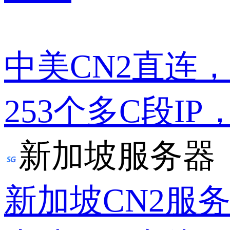
中美CN2直连
253个多C段IP
新加坡服务器
新加坡CN2服