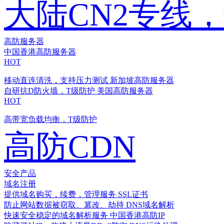
大陆CN2专线
高防服务器
中国香港高防服务器
HOT
移动直连清洗，支持压力测试
新加坡高防服务器
自研抗D防火墙，T级防护
美国高防服务器
HOT
高带宽负载均衡，T级防护
高防CDN
安全产品
域名注册
提供域名购买，续费，管理服务
SSL证书
防止网站数据被窃取、篡改、劫持
DNS域名解析
快速安全稳定的域名解析服务
中国香港高防IP