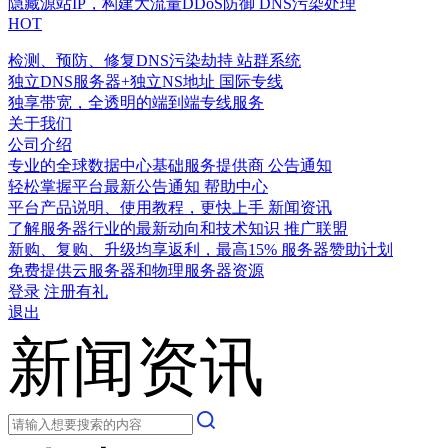
隐藏源站IP，构建大流量DDoS防御
DNS污染处理
HOT
检测、预防、修复DNS污染劫持
站群系统
独立DNS服务器+独立NS地址
国际专线
独享带宽，全透明的端到端专线服务
关于我们
公司介绍
专业的全球数据中心基础服务提供商
公告通知
轻松掌握平台最新公告通知
帮助中心
平台产品说明、使用教程，更快上手
新闻资讯
了解服务器行业的最新动向和技术知识
推广联盟
新购、复购、升级均享返利，最高15%
服务器赞助计划
免费提供云服务器和物理服务器资源
登录
注册有礼
退出
新闻资讯