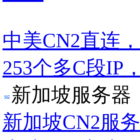
中美CN2直连
253个多C段IP
新加坡服务器
新加坡CN2服