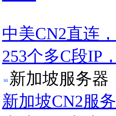
中美CN2直连
253个多C段IP
新加坡服务器
新加坡CN2服