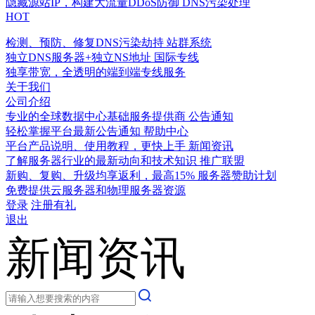
隐藏源站IP，构建大流量DDoS防御
DNS污染处理
HOT
检测、预防、修复DNS污染劫持
站群系统
独立DNS服务器+独立NS地址
国际专线
独享带宽，全透明的端到端专线服务
关于我们
公司介绍
专业的全球数据中心基础服务提供商
公告通知
轻松掌握平台最新公告通知
帮助中心
平台产品说明、使用教程，更快上手
新闻资讯
了解服务器行业的最新动向和技术知识
推广联盟
新购、复购、升级均享返利，最高15%
服务器赞助计划
免费提供云服务器和物理服务器资源
登录
注册有礼
退出
新闻资讯