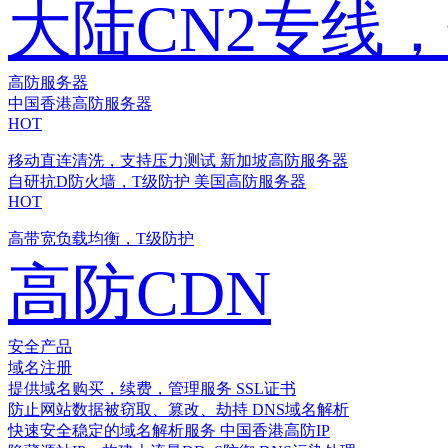
大陆CN2专线
高防服务器
中国香港高防服务器
HOT
移动直连清洗，支持压力测试
新加坡高防服务器
自研抗D防火墙，T级防护
美国高防服务器
HOT
高带宽负载均衡，T级防护
高防CDN
安全产品
域名注册
提供域名购买，续费，管理服务
SSL证书
防止网站数据被窃取、篡改、劫持
DNS域名解析
快速安全稳定的域名解析服务
中国香港高防IP