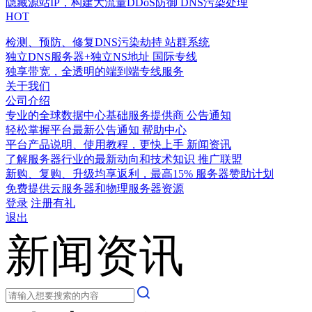
隐藏源站IP，构建大流量DDoS防御
DNS污染处理
HOT
检测、预防、修复DNS污染劫持
站群系统
独立DNS服务器+独立NS地址
国际专线
独享带宽，全透明的端到端专线服务
关于我们
公司介绍
专业的全球数据中心基础服务提供商
公告通知
轻松掌握平台最新公告通知
帮助中心
平台产品说明、使用教程，更快上手
新闻资讯
了解服务器行业的最新动向和技术知识
推广联盟
新购、复购、升级均享返利，最高15%
服务器赞助计划
免费提供云服务器和物理服务器资源
登录
注册有礼
退出
新闻资讯