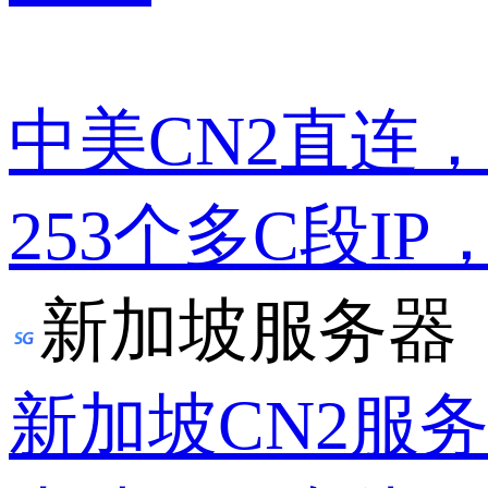
中美CN2直连
253个多C段IP
新加坡服务器
新加坡CN2服