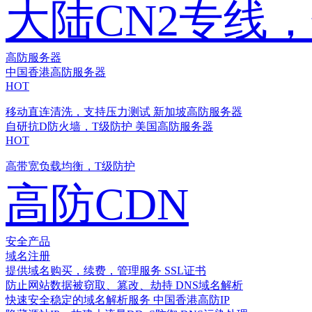
大陆CN2专线
高防服务器
中国香港高防服务器
HOT
移动直连清洗，支持压力测试
新加坡高防服务器
自研抗D防火墙，T级防护
美国高防服务器
HOT
高带宽负载均衡，T级防护
高防CDN
安全产品
域名注册
提供域名购买，续费，管理服务
SSL证书
防止网站数据被窃取、篡改、劫持
DNS域名解析
快速安全稳定的域名解析服务
中国香港高防IP