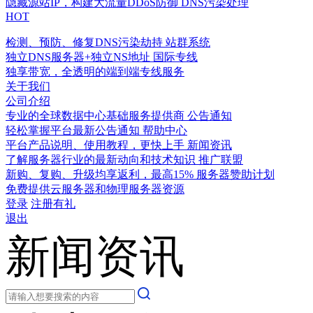
隐藏源站IP，构建大流量DDoS防御
DNS污染处理
HOT
检测、预防、修复DNS污染劫持
站群系统
独立DNS服务器+独立NS地址
国际专线
独享带宽，全透明的端到端专线服务
关于我们
公司介绍
专业的全球数据中心基础服务提供商
公告通知
轻松掌握平台最新公告通知
帮助中心
平台产品说明、使用教程，更快上手
新闻资讯
了解服务器行业的最新动向和技术知识
推广联盟
新购、复购、升级均享返利，最高15%
服务器赞助计划
免费提供云服务器和物理服务器资源
登录
注册有礼
退出
新闻资讯