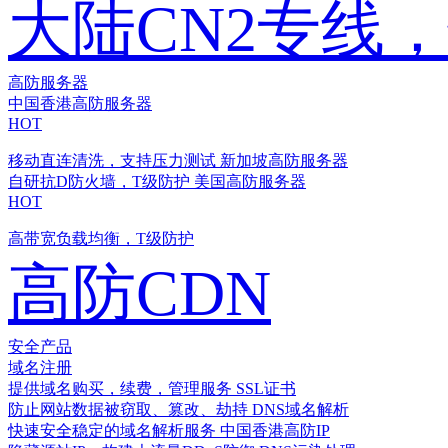
大陆CN2专线
高防服务器
中国香港高防服务器
HOT
移动直连清洗，支持压力测试
新加坡高防服务器
自研抗D防火墙，T级防护
美国高防服务器
HOT
高带宽负载均衡，T级防护
高防CDN
安全产品
域名注册
提供域名购买，续费，管理服务
SSL证书
防止网站数据被窃取、篡改、劫持
DNS域名解析
快速安全稳定的域名解析服务
中国香港高防IP