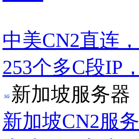
中美CN2直连
253个多C段IP
新加坡服务器
新加坡CN2服