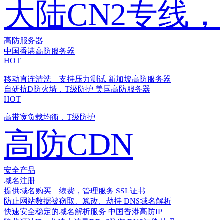
大陆CN2专线
高防服务器
中国香港高防服务器
HOT
移动直连清洗，支持压力测试
新加坡高防服务器
自研抗D防火墙，T级防护
美国高防服务器
HOT
高带宽负载均衡，T级防护
高防CDN
安全产品
域名注册
提供域名购买，续费，管理服务
SSL证书
防止网站数据被窃取、篡改、劫持
DNS域名解析
快速安全稳定的域名解析服务
中国香港高防IP