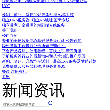
隐藏源站IP，构建大流量DDoS防御
DNS污染处理
HOT
检测、预防、修复DNS污染劫持
站群系统
独立DNS服务器+独立NS地址
国际专线
独享带宽，全透明的端到端专线服务
关于我们
公司介绍
专业的全球数据中心基础服务提供商
公告通知
轻松掌握平台最新公告通知
帮助中心
平台产品说明、使用教程，更快上手
新闻资讯
了解服务器行业的最新动向和技术知识
推广联盟
新购、复购、升级均享返利，最高15%
服务器赞助计划
免费提供云服务器和物理服务器资源
登录
注册有礼
退出
新闻资讯