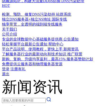
隐藏源站IP，构建大流量DDoS防御
DNS污染处理
HOT
检测、预防、修复DNS污染劫持
站群系统
独立DNS服务器+独立NS地址
国际专线
独享带宽，全透明的端到端专线服务
关于我们
公司介绍
专业的全球数据中心基础服务提供商
公告通知
轻松掌握平台最新公告通知
帮助中心
平台产品说明、使用教程，更快上手
新闻资讯
了解服务器行业的最新动向和技术知识
推广联盟
新购、复购、升级均享返利，最高15%
服务器赞助计划
免费提供云服务器和物理服务器资源
登录
注册有礼
退出
新闻资讯