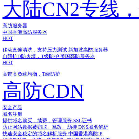
大陆CN2专线
高防服务器
中国香港高防服务器
HOT
移动直连清洗，支持压力测试
新加坡高防服务器
自研抗D防火墙，T级防护
美国高防服务器
HOT
高带宽负载均衡，T级防护
高防CDN
安全产品
域名注册
提供域名购买，续费，管理服务
SSL证书
防止网站数据被窃取、篡改、劫持
DNS域名解析
快速安全稳定的域名解析服务
中国香港高防IP