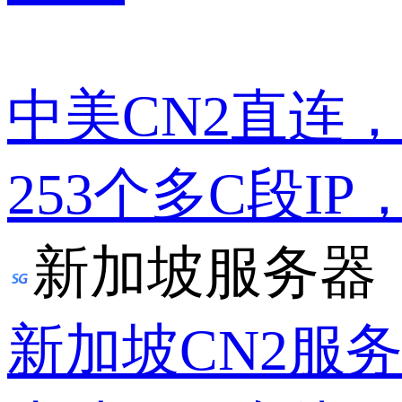
中美CN2直连
253个多C段IP
新加坡服务器
新加坡CN2服