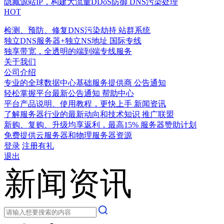
隐藏源站IP，构建大流量DDoS防御
DNS污染处理
HOT
检测、预防、修复DNS污染劫持
站群系统
独立DNS服务器+独立NS地址
国际专线
独享带宽，全透明的端到端专线服务
关于我们
公司介绍
专业的全球数据中心基础服务提供商
公告通知
轻松掌握平台最新公告通知
帮助中心
平台产品说明、使用教程，更快上手
新闻资讯
了解服务器行业的最新动向和技术知识
推广联盟
新购、复购、升级均享返利，最高15%
服务器赞助计划
免费提供云服务器和物理服务器资源
登录
注册有礼
退出
新闻资讯