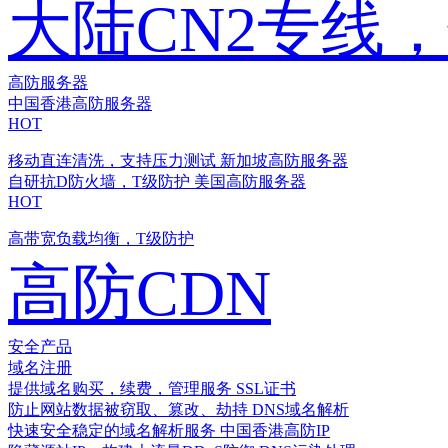
大陆CN2专线
高防服务器
中国香港高防服务器
HOT
移动直连清洗，支持压力测试
新加坡高防服务器
自研抗D防火墙，T级防护
美国高防服务器
HOT
高带宽负载均衡，T级防护
高防CDN
安全产品
域名注册
提供域名购买，续费，管理服务
SSL证书
防止网站数据被窃取、篡改、劫持
DNS域名解析
快速安全稳定的域名解析服务
中国香港高防IP