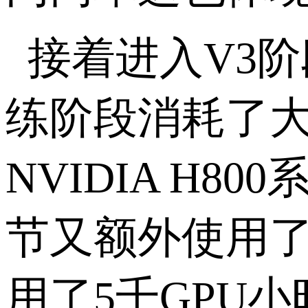
接着进入
V3
阶
练阶段消耗了
NVIDIA H800
节又额外使用
用了
5
千
GPU
小